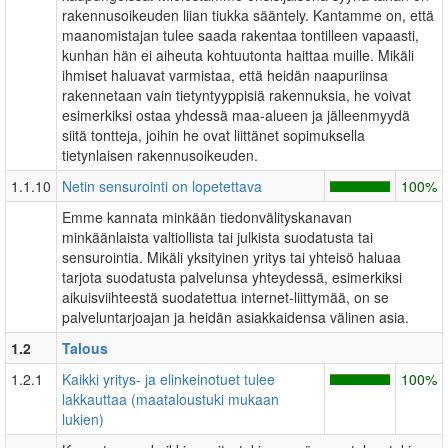
rakennusoikeuden liian tiukka sääntely. Kantamme on, että
maanomistajan tulee saada rakentaa tontilleen vapaasti,
kunhan hän ei aiheuta kohtuutonta haittaa muille. Mikäli
ihmiset haluavat varmistaa, että heidän naapuriinsa
rakennetaan vain tietyntyyppisiä rakennuksia, he voivat
esimerkiksi ostaa yhdessä maa-alueen ja jälleenmyydä
siitä tontteja, joihin he ovat liittänet sopimuksella
tietynlaisen rakennusoikeuden.
1.1.10
Netin sensurointi on lopetettava
100%
Emme kannata minkään tiedonvälityskanavan
minkäänlaista valtiollista tai julkista suodatusta tai
sensurointia. Mikäli yksityinen yritys tai yhteisö haluaa
tarjota suodatusta palvelunsa yhteydessä, esimerkiksi
aikuisviihteestä suodatettua internet-liittymää, on se
palveluntarjoajan ja heidän asiakkaidensa välinen asia.
1.2
Talous
1.2.1
Kaikki yritys- ja elinkeinotuet tulee
100%
lakkauttaa (maataloustuki mukaan
lukien)