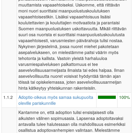
muuttamista vapaaehtoiseksi. Uskomme, että riittävän
moni nuori suorittaisi maanpuolustuskoulutuksen
vapaaehtoisestikin. Lisäksi vapaaehtoisuus lisäisi
koulutettavien ja kouluttajien motivaatiota ja parantaisi
Suomen maanpuolustuksen uskottavuutta. Mikäli riittävän
suuri osa nuorista ei suorittaisi maanpuolustuskoulutusta
vapaaehtoisesti, varusmiesten päivärahoja tulisi nostaa.
Nykyinen järjestelmä, jossa nuoret miehet pakotetaan
asepalvelukseen, on mielestämme paitsi väärin myös
tehotonta ja kallista. Vastoin yleistä harhaluuloa
varusmiespalveluksen palkattomuus ei tee
asevelvollisuusarmeijasta ilmaista tai edes halpaa. Ilman
asevelvollisuutta nuoret voisivat hyödyntää tämän ajan
töissä tai opiskelemassa, joten asevelvollisuusarmeijan
hinta kätkeytyy yhteiskunnan rakenteisiin.
1.1.2
Adoptio-oikeus myös samaa sukupuolta
100%
oleville pariskunnille
Kantamme on, että adoption tulisi ensisijaisesti olla
aikuisten välinen sopimusasia. Lapsensa adoptoitavaksi
antavalla tulee halutessaan olla mahdollisuus esimerkiksi
osallistua adoptiovanhempien valintaan. Mielestämme