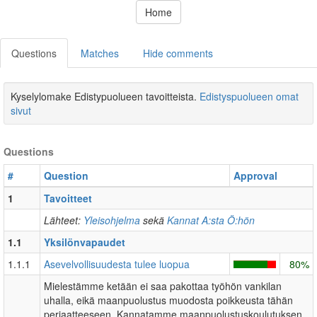
Home
Questions
Matches
Hide comments
Kyselylomake Edistypuolueen tavoitteista.
Edistyspuolueen omat
sivut
Questions
#
Question
Approval
1
Tavoitteet
Lähteet:
Yleisohjelma
sekä
Kannat A:sta Ö:hön
1.1
Yksilönvapaudet
1.1.1
Asevelvollisuudesta tulee luopua
80%
Mielestämme ketään ei saa pakottaa työhön vankilan
uhalla, eikä maanpuolustus muodosta poikkeusta tähän
periaatteeseen. Kannatamme maanpuolustuskoulutuksen