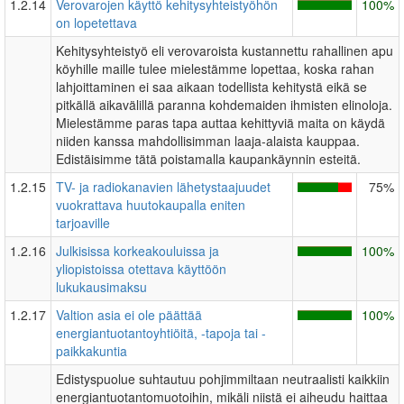
1.2.14
Verovarojen käyttö kehitysyhteistyöhön
100%
on lopetettava
Kehitysyhteistyö eli verovaroista kustannettu rahallinen apu
köyhille maille tulee mielestämme lopettaa, koska rahan
lahjoittaminen ei saa aikaan todellista kehitystä eikä se
pitkällä aikavälillä paranna kohdemaiden ihmisten elinoloja.
Mielestämme paras tapa auttaa kehittyviä maita on käydä
niiden kanssa mahdollisimman laaja-alaista kauppaa.
Edistäisimme tätä poistamalla kaupankäynnin esteitä.
1.2.15
TV- ja radiokanavien lähetystaajuudet
75%
vuokrattava huutokaupalla eniten
tarjoaville
1.2.16
Julkisissa korkeakouluissa ja
100%
yliopistoissa otettava käyttöön
lukukausimaksu
1.2.17
Valtion asia ei ole päättää
100%
energiantuotantoyhtiöitä, -tapoja tai -
paikkakuntia
Edistyspuolue suhtautuu pohjimmiltaan neutraalisti kaikkiin
energiantuotantomuotoihin, mikäli niistä ei aiheudu haittaa