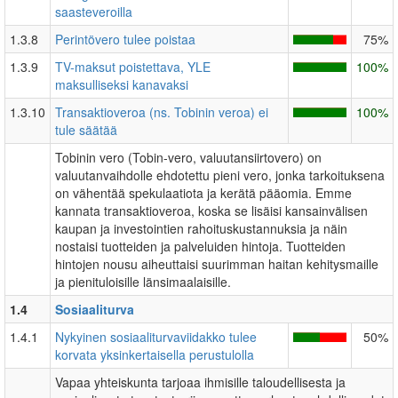
saasteveroilla
1.3.8
Perintövero tulee poistaa
75%
1.3.9
TV-maksut poistettava, YLE
100%
maksulliseksi kanavaksi
1.3.10
Transaktioveroa (ns. Tobinin veroa) ei
100%
tule säätää
Tobinin vero (Tobin-vero, valuutansiirtovero) on
valuutanvaihdolle ehdotettu pieni vero, jonka tarkoituksena
on vähentää spekulaatiota ja kerätä pääomia. Emme
kannata transaktioveroa, koska se lisäisi kansainvälisen
kaupan ja investointien rahoituskustannuksia ja näin
nostaisi tuotteiden ja palveluiden hintoja. Tuotteiden
hintojen nousu aiheuttaisi suurimman haitan kehitysmaille
ja pienituloisille länsimaalaisille.
1.4
Sosiaaliturva
1.4.1
Nykyinen sosiaaliturvaviidakko tulee
50%
korvata yksinkertaisella perustulolla
Vapaa yhteiskunta tarjoaa ihmisille taloudellisesta ja