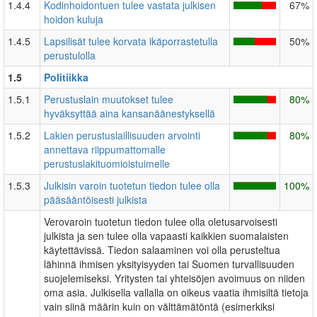
1.4.4
Kodinhoidontuen tulee vastata julkisen
67%
hoidon kuluja
1.4.5
Lapsilisät tulee korvata ikäporrastetulla
50%
perustulolla
1.5
Politiikka
1.5.1
Perustuslain muutokset tulee
80%
hyväksyttää aina kansanäänestyksellä
1.5.2
Lakien perustuslaillisuuden arvointi
80%
annettava riippumattomalle
perustuslakituomioistuimelle
1.5.3
Julkisin varoin tuotetun tiedon tulee olla
100%
pääsääntöisesti julkista
Verovaroin tuotetun tiedon tulee olla oletusarvoisesti
julkista ja sen tulee olla vapaasti kaikkien suomalaisten
käytettävissä. Tiedon salaaminen voi olla perusteltua
lähinnä ihmisen yksityisyyden tai Suomen turvallisuuden
suojelemiseksi. Yritysten tai yhteisöjen avoimuus on niiden
oma asia. Julkisella vallalla on oikeus vaatia ihmisiltä tietoja
vain siinä määrin kuin on välttämätöntä (esimerkiksi