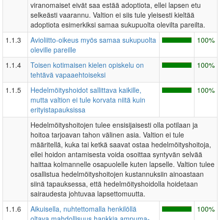
viranomaiset eivät saa estää adoptiota, ellei lapsen etu
selkeästi vaarannu. Valtion ei siis tule yleisesti kieltää
adoptiota esimerkiksi samaa sukupuolta olevilta pareilta.
1.1.3
Avioliitto-oikeus myös samaa sukupuolta
100%
oleville pareille
1.1.4
Toisen kotimaisen kielen opiskelu on
100%
tehtävä vapaaehtoiseksi
1.1.5
Hedelmöityshoidot sallittava kaikille,
100%
mutta valtion ei tule korvata niitä kuin
erityistapauksissa
Hedelmöityshoitojen tulee ensisijaisesti olla potilaan ja
hoitoa tarjoavan tahon välinen asia. Valtion ei tule
määritellä, kuka tai ketkä saavat ostaa hedelmöityshoitoja,
ellei hoidon antamisesta voida osoittaa syntyvän selvää
haittaa kolmannelle osapuolelle kuten lapselle. Valtion tulee
osallistua hedelmöityshoitojen kustannuksiin ainoastaan
siinä tapauksessa, että hedelmöityshoidolla hoidetaan
sairaudesta johtuvaa lapsettomuutta.
1.1.6
Aikuisella, nuhtettomalla henkilöllä
100%
oltava mahdollisuus hankkia ampuma-