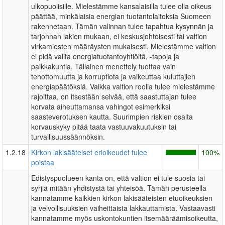
ulkopuolisille. Mielestämme kansalaisilla tulee olla oikeus
päättää, minkälaisia energian tuotantolaitoksia Suomeen
rakennetaan. Tämän valinnan tulee tapahtua kysynnän ja
tarjonnan lakien mukaan, ei keskusjohtoisesti tai valtion
virkamiesten määräysten mukaisesti. Mielestämme valtion
ei pidä valita energiatuotantoyhtiöitä, -tapoja ja
paikkakuntia. Tällainen menettely tuottaa vain
tehottomuutta ja korruptiota ja vaikeuttaa kuluttajien
energiapäätöksiä. Vaikka valtion roolia tulee mielestämme
rajoittaa, on itsestään selvää, että saastuttajan tulee
korvata aiheuttamansa vahingot esimerkiksi
saasteverotuksen kautta. Suurimpien riskien osalta
korvauskyky pitää taata vastuuvakuutuksin tai
turvallisuussäännöksin.
1.2.18
Kirkon lakisääteiset erioikeudet tulee
100%
poistaa
Edistyspuolueen kanta on, että valtion ei tule suosia tai
syrjiä mitään yhdistystä tai yhteisöä. Tämän perusteella
kannatamme kaikkien kirkon lakisääteisten etuoikeuksien
ja velvollisuuksien vaiheittaista lakkauttamista. Vastaavasti
kannatamme myös uskontokuntien itsemääräämisoikeutta,