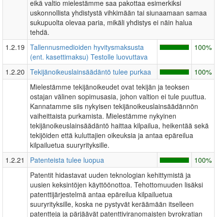
eikä valtio mielestämme saa pakottaa esimerkiksi
uskonnollista yhdistystä vihkimään tai siunaamaan samaa
sukupuolta olevaa paria, mikäli yhdistys ei näin halua
tehdä.
1.2.19
Tallennusmedioiden hyvitysmaksusta
100%
(ent. kasettimaksu) Testolle luovuttava
1.2.20
Tekijänoikeuslainsäädäntö tulee purkaa
100%
Mielestämme tekijänoikeudet ovat tekijän ja teoksen
ostajan välinen sopimusasia, johon valtion ei tule puuttua.
Kannatamme siis nykyisen tekijänoikeuslainsäädännön
vaiheittaista purkamista. Mielestämme nykyinen
tekijänoikeuslainsäädäntö haittaa kilpailua, heikentää sekä
tekijöiden että kuluttajien oikeuksia ja antaa epäreilua
kilpailuetua suuryrityksille.
1.2.21
Patenteista tulee luopua
100%
Patentit hidastavat uuden teknologian kehittymistä ja
uusien keksintöjen käyttöönottoa. Tehottomuuden lisäksi
patenttijärjestelmä antaa epäreilua kilpailuetua
suuryrityksille, koska ne pystyvät keräämään itselleen
patentteja ja pärjäävät patenttiviranomaisten byrokratian