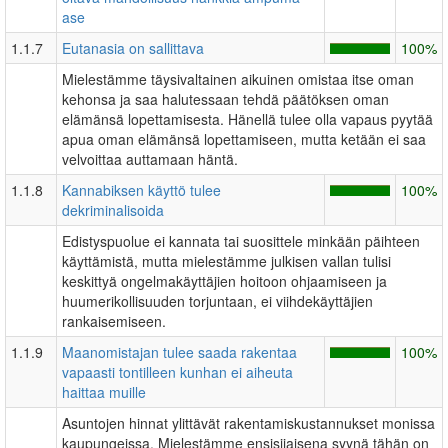
ase
1.1.7
Eutanasia on sallittava
100%
Mielestämme täysivaltainen aikuinen omistaa itse oman
kehonsa ja saa halutessaan tehdä päätöksen oman
elämänsä lopettamisesta. Hänellä tulee olla vapaus pyytää
apua oman elämänsä lopettamiseen, mutta ketään ei saa
velvoittaa auttamaan häntä.
1.1.8
Kannabiksen käyttö tulee
100%
dekriminalisoida
Edistyspuolue ei kannata tai suosittele minkään päihteen
käyttämistä, mutta mielestämme julkisen vallan tulisi
keskittyä ongelmakäyttäjien hoitoon ohjaamiseen ja
huumerikollisuuden torjuntaan, ei viihdekäyttäjien
rankaisemiseen.
1.1.9
Maanomistajan tulee saada rakentaa
100%
vapaasti tontilleen kunhan ei aiheuta
haittaa muille
Asuntojen hinnat ylittävät rakentamiskustannukset monissa
kaupungeissa. Mielestämme ensisijaisena syynä tähän on