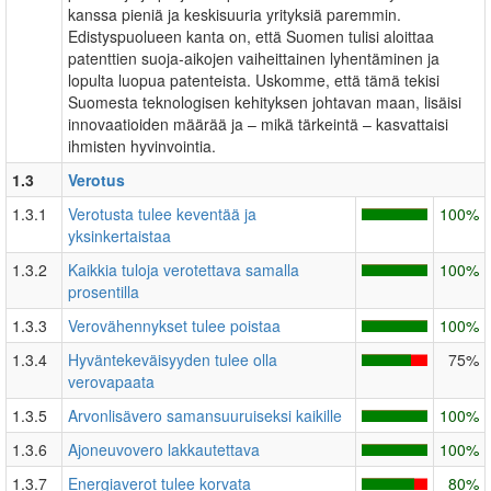
kanssa pieniä ja keskisuuria yrityksiä paremmin.
Edistyspuolueen kanta on, että Suomen tulisi aloittaa
patenttien suoja-aikojen vaiheittainen lyhentäminen ja
lopulta luopua patenteista. Uskomme, että tämä tekisi
Suomesta teknologisen kehityksen johtavan maan, lisäisi
innovaatioiden määrää ja – mikä tärkeintä – kasvattaisi
ihmisten hyvinvointia.
1.3
Verotus
1.3.1
Verotusta tulee keventää ja
100%
yksinkertaistaa
1.3.2
Kaikkia tuloja verotettava samalla
100%
prosentilla
1.3.3
Verovähennykset tulee poistaa
100%
1.3.4
Hyväntekeväisyyden tulee olla
75%
verovapaata
1.3.5
Arvonlisävero samansuuruiseksi kaikille
100%
1.3.6
Ajoneuvovero lakkautettava
100%
1.3.7
Energiaverot tulee korvata
80%