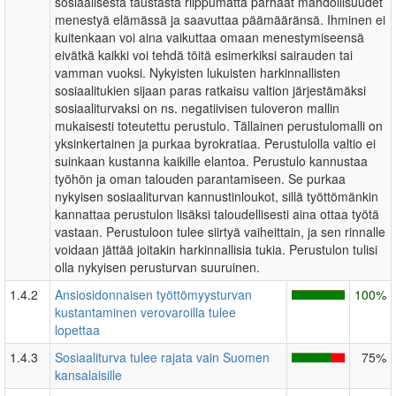
sosiaalisesta taustasta riippumatta parhaat mahdollisuudet
menestyä elämässä ja saavuttaa päämääränsä. Ihminen ei
kuitenkaan voi aina vaikuttaa omaan menestymiseensä
eivätkä kaikki voi tehdä töitä esimerkiksi sairauden tai
vamman vuoksi. Nykyisten lukuisten harkinnallisten
sosiaalitukien sijaan paras ratkaisu valtion järjestämäksi
sosiaaliturvaksi on ns. negatiivisen tuloveron mallin
mukaisesti toteutettu perustulo. Tällainen perustulomalli on
yksinkertainen ja purkaa byrokratiaa. Perustulolla valtio ei
suinkaan kustanna kaikille elantoa. Perustulo kannustaa
työhön ja oman talouden parantamiseen. Se purkaa
nykyisen sosiaaliturvan kannustinloukot, sillä työttömänkin
kannattaa perustulon lisäksi taloudellisesti aina ottaa työtä
vastaan. Perustuloon tulee siirtyä vaiheittain, ja sen rinnalle
voidaan jättää joitakin harkinnallisia tukia. Perustulon tulisi
olla nykyisen perusturvan suuruinen.
1.4.2
Ansiosidonnaisen työttömyysturvan
100%
kustantaminen verovaroilla tulee
lopettaa
1.4.3
Sosiaaliturva tulee rajata vain Suomen
75%
kansalaisille