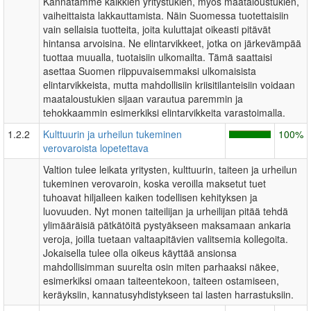
Kannatamme kaikkien yritystukien, myös maataloustukien,
vaiheittaista lakkauttamista. Näin Suomessa tuotettaisiin
vain sellaisia tuotteita, joita kuluttajat oikeasti pitävät
hintansa arvoisina. Ne elintarvikkeet, jotka on järkevämpää
tuottaa muualla, tuotaisiin ulkomailta. Tämä saattaisi
asettaa Suomen riippuvaisemmaksi ulkomaisista
elintarvikkeista, mutta mahdollisiin kriisitilanteisiin voidaan
maataloustukien sijaan varautua paremmin ja
tehokkaammin esimerkiksi elintarvikkeita varastoimalla.
1.2.2
Kulttuurin ja urheilun tukeminen
100%
verovaroista lopetettava
Valtion tulee leikata yritysten, kulttuurin, taiteen ja urheilun
tukeminen verovaroin, koska veroilla maksetut tuet
tuhoavat hiljalleen kaiken todellisen kehityksen ja
luovuuden. Nyt monen taiteilijan ja urheilijan pitää tehdä
ylimääräisiä pätkätöitä pystyäkseen maksamaan ankaria
veroja, joilla tuetaan valtaapitävien valitsemia kollegoita.
Jokaisella tulee olla oikeus käyttää ansionsa
mahdollisimman suurelta osin miten parhaaksi näkee,
esimerkiksi omaan taiteentekoon, taiteen ostamiseen,
keräyksiin, kannatusyhdistykseen tai lasten harrastuksiin.