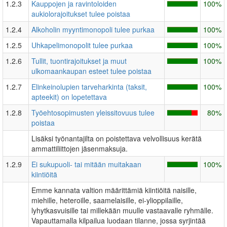
1.2.3
Kauppojen ja ravintoloiden
100%
aukiolorajoitukset tulee poistaa
1.2.4
Alkoholin myyntimonopoli tulee purkaa
100%
1.2.5
Uhkapelimonopolit tulee purkaa
100%
1.2.6
Tullit, tuontirajoitukset ja muut
100%
ulkomaankaupan esteet tulee poistaa
1.2.7
Elinkeinolupien tarveharkinta (taksit,
100%
apteekit) on lopetettava
1.2.8
Työehtosopimusten yleissitovuus tulee
80%
poistaa
Lisäksi työnantajilta on poistettava velvollisuus kerätä
ammattiliittojen jäsenmaksuja.
1.2.9
Ei sukupuoli- tai mitään muitakaan
100%
kiintiöitä
Emme kannata valtion määrittämiä kiintiöitä naisille,
miehille, heteroille, saamelaisille, ei-ylioppilaille,
lyhytkasvuisille tai millekään muulle vastaavalle ryhmälle.
Vapauttamalla kilpailua luodaan tilanne, jossa syrjintää