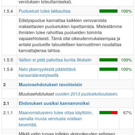
verotuksen toteuttamiseksi).
1.5.4
Puoluetuet tulee lakkauttaa
100%
Edistyspuolue kannattaa kaikkien verovaroista
maksettavien puoluetukien lopettamista. Mielestämme
ihmisten tulee rahoittaa puolueiden toiminta
vapaaehtoisesti. Tämä olisi oikeudenmukaisempaa ja
antaisi puolueille taloudellisen kannustimen noudattaa
kannattajiensa tahtoa.
1.5.5
Valtion ei pidä pakottaa kuntia liitoksiin
100%
1.5.6
Nato-jäsenyydestä päätettävä
100%
kansanäänestyksellä
2
Muutosehdotukset tavoitteisin
Muutosehdotukset
vuoden 2013 puoluekokoukseen
.
2.1
Ehdotukset uusiksi kannanotoiksi
2.1.1
Maanomistusvero tulee ottaa käyttöön,
67%
samalla muuta verotusta voidaan
keventää.
Mikäli valtio turvaa joillekin yksinoikeuden sellaisen