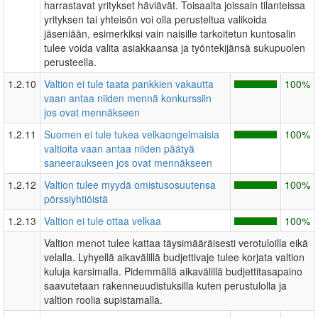
harrastavat yritykset häviävät. Toisaalta joissain tilanteissa
yrityksen tai yhteisön voi olla perusteltua valikoida
jäseniään, esimerkiksi vain naisille tarkoitetun kuntosalin
tulee voida valita asiakkaansa ja työntekijänsä sukupuolen
perusteella.
1.2.10
Valtion ei tule taata pankkien vakautta
100%
vaan antaa niiden mennä konkurssiin
jos ovat mennäkseen
1.2.11
Suomen ei tule tukea velkaongelmaisia
100%
valtioita vaan antaa niiden päätyä
saneeraukseen jos ovat mennäkseen
1.2.12
Valtion tulee myydä omistusosuutensa
100%
pörssiyhtiöistä
1.2.13
Valtion ei tule ottaa velkaa
100%
Valtion menot tulee kattaa täysimääräisesti verotuloilla eikä
velalla. Lyhyellä aikavälillä budjettivaje tulee korjata valtion
kuluja karsimalla. Pidemmällä aikavälillä budjettitasapaino
saavutetaan rakenneuudistuksilla kuten perustulolla ja
valtion roolia supistamalla.