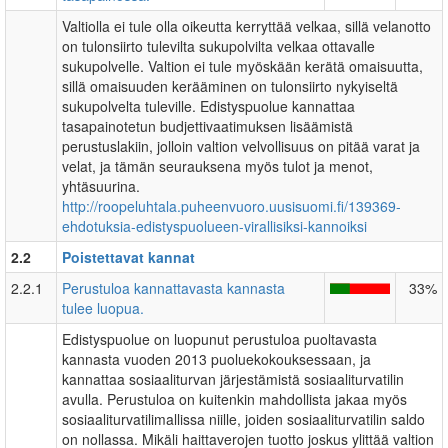
Valtiolla ei tule olla oikeutta kerryttää velkaa, sillä velanotto
on tulonsiirto tulevilta sukupolvilta velkaa ottavalle
sukupolvelle. Valtion ei tule myöskään kerätä omaisuutta,
sillä omaisuuden kerääminen on tulonsiirto nykyiseltä
sukupolvelta tuleville. Edistyspuolue kannattaa
tasapainotetun budjettivaatimuksen lisäämistä
perustuslakiin, jolloin valtion velvollisuus on pitää varat ja
velat, ja tämän seurauksena myös tulot ja menot,
yhtäsuurina.
http://roopeluhtala.puheenvuoro.uusisuomi.fi/139369-
ehdotuksia-edistyspuolueen-virallisiksi-kannoiksi
2.2
Poistettavat kannat
2.2.1
Perustuloa kannattavasta kannasta
33%
tulee luopua.
Edistyspuolue on luopunut perustuloa puoltavasta
kannasta vuoden 2013 puoluekokouksessaan, ja
kannattaa sosiaaliturvan järjestämistä sosiaaliturvatilin
avulla. Perustuloa on kuitenkin mahdollista jakaa myös
sosiaaliturvatilimallissa niille, joiden sosiaaliturvatilin saldo
on nollassa. Mikäli haittaverojen tuotto joskus ylittää valtion