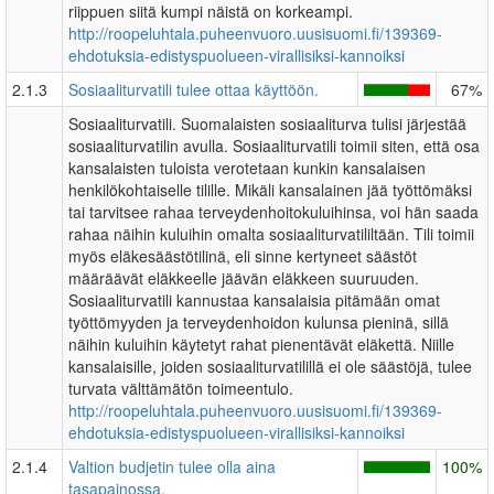
riippuen siitä kumpi näistä on korkeampi.
http://roopeluhtala.puheenvuoro.uusisuomi.fi/139369-
ehdotuksia-edistyspuolueen-virallisiksi-kannoiksi
2.1.3
Sosiaaliturvatili tulee ottaa käyttöön.
67%
Sosiaaliturvatili. Suomalaisten sosiaaliturva tulisi järjestää
sosiaaliturvatilin avulla. Sosiaaliturvatili toimii siten, että osa
kansalaisten tuloista verotetaan kunkin kansalaisen
henkilökohtaiselle tilille. Mikäli kansalainen jää työttömäksi
tai tarvitsee rahaa terveydenhoitokuluihinsa, voi hän saada
rahaa näihin kuluihin omalta sosiaaliturvatililtään. Tili toimii
myös eläkesäästötilinä, eli sinne kertyneet säästöt
määräävät eläkkeelle jäävän eläkkeen suuruuden.
Sosiaaliturvatili kannustaa kansalaisia pitämään omat
työttömyyden ja terveydenhoidon kulunsa pieninä, sillä
näihin kuluihin käytetyt rahat pienentävät eläkettä. Niille
kansalaisille, joiden sosiaaliturvatilillä ei ole säästöjä, tulee
turvata välttämätön toimeentulo.
http://roopeluhtala.puheenvuoro.uusisuomi.fi/139369-
ehdotuksia-edistyspuolueen-virallisiksi-kannoiksi
2.1.4
Valtion budjetin tulee olla aina
100%
tasapainossa.