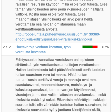
rajallisen resurssin käyttöön, mikä ei ole työn tulosta, tulee
tämän yksinoikeuden arvo periä yksinoikeuden haltijalta
valtiolle. Koska maa ei ole työn tulosta, tulee
maanomistajien yksinoikeuksien arvo periä heiltä
verottamalla osa heidän omistamansa maan
kehittämättömästä arvosta.
http://roopeluhtala.puheenvuoro.uusisuomi.fi/139369-
ehdotuksia-edistyspuolueen-virallisiksi-kannoiksi
2.1.2
Haittaveroja voidaan korottaa, työn
67%
verotusta keventää.
Edistyspuolue kannattaa verotuksen painopisteen
siirtämistä työn verottamisesta haittojen verottamiseen.
Haitan tuottamisesta tulisi pääsääntöisesti periä tuotetun
haitan suuruinen vero tai maksu. Näitä haitan
tuottamisesta perittäviä veroja ja maksuja ovat mm.
saastutusverot, maanomistusvero, metsästys- ja
kalastuslupamaksut, luonnonvarojen käyttömaksut,
virastojen ja muiden valtion laitosten palvelumaksut, sekä
rikoksista määrätyt sakot. Rikoksista määrättyjen sakkojen
suuruus tulisi olla vähintään tuotetun haitan suuruinen, tai
rikoksella saavutettu hyöty jaettuna kiinnijäämisriskillä,