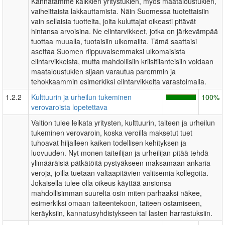
Kannatamme kaikkien yritystukien, myös maataloustukien,
vaiheittaista lakkauttamista. Näin Suomessa tuotettaisiin
vain sellaisia tuotteita, joita kuluttajat oikeasti pitävät
hintansa arvoisina. Ne elintarvikkeet, jotka on järkevämpää
tuottaa muualla, tuotaisiin ulkomailta. Tämä saattaisi
asettaa Suomen riippuvaisemmaksi ulkomaisista
elintarvikkeista, mutta mahdollisiin kriisitilanteisiin voidaan
maataloustukien sijaan varautua paremmin ja
tehokkaammin esimerkiksi elintarvikkeita varastoimalla.
1.2.2
Kulttuurin ja urheilun tukeminen
100%
verovaroista lopetettava
Valtion tulee leikata yritysten, kulttuurin, taiteen ja urheilun
tukeminen verovaroin, koska veroilla maksetut tuet
tuhoavat hiljalleen kaiken todellisen kehityksen ja
luovuuden. Nyt monen taiteilijan ja urheilijan pitää tehdä
ylimääräisiä pätkätöitä pystyäkseen maksamaan ankaria
veroja, joilla tuetaan valtaapitävien valitsemia kollegoita.
Jokaisella tulee olla oikeus käyttää ansionsa
mahdollisimman suurelta osin miten parhaaksi näkee,
esimerkiksi omaan taiteentekoon, taiteen ostamiseen,
keräyksiin, kannatusyhdistykseen tai lasten harrastuksiin.