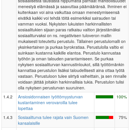
sosiaalisesta taustasta riippumatta parhaat mahdollisuudet
menestyä elämässä ja saavuttaa päämääränsä. Ihminen ei
kuitenkaan voi aina vaikuttaa omaan menestymiseensä
eivätkä kaikki voi tehdä töitä esimerkiksi sairauden tai
vamman vuoksi. Nykyisten lukuisten harkinnallisten
sosiaalitukien sijaan paras ratkaisu valtion järjestämäksi
sosiaaliturvaksi on ns. negatiivisen tuloveron mallin
mukaisesti toteutettu perustulo. Tällainen perustulomalli on
yksinkertainen ja purkaa byrokratiaa. Perustulolla valtio ei
suinkaan kustanna kaikille elantoa. Perustulo kannustaa
työhön ja oman talouden parantamiseen. Se purkaa
nykyisen sosiaaliturvan kannustinloukot, sillä työttömänkin
kannattaa perustulon lisäksi taloudellisesti aina ottaa työtä
vastaan. Perustuloon tulee siirtyä vaiheittain, ja sen rinnalle
voidaan jättää joitakin harkinnallisia tukia. Perustulon tulisi
olla nykyisen perusturvan suuruinen.
1.4.2
Ansiosidonnaisen työttömyysturvan
100%
kustantaminen verovaroilla tulee
lopettaa
1.4.3
Sosiaaliturva tulee rajata vain Suomen
75%
kansalaisille