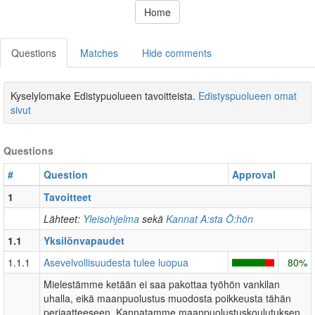
Home
Questions
Matches
Hide comments
Kyselylomake Edistypuolueen tavoitteista.
Edistyspuolueen omat
sivut
Questions
#
Question
Approval
1
Tavoitteet
Lähteet:
Yleisohjelma
sekä
Kannat A:sta Ö:hön
1.1
Yksilönvapaudet
1.1.1
Asevelvollisuudesta tulee luopua
80%
Mielestämme ketään ei saa pakottaa työhön vankilan
uhalla, eikä maanpuolustus muodosta poikkeusta tähän
periaatteeseen. Kannatamme maanpuolustuskoulutuksen