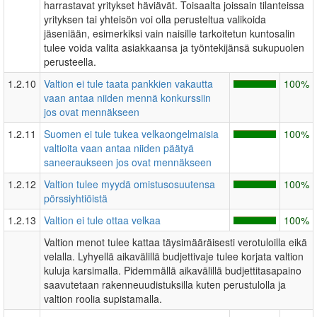
harrastavat yritykset häviävät. Toisaalta joissain tilanteissa
yrityksen tai yhteisön voi olla perusteltua valikoida
jäseniään, esimerkiksi vain naisille tarkoitetun kuntosalin
tulee voida valita asiakkaansa ja työntekijänsä sukupuolen
perusteella.
1.2.10
Valtion ei tule taata pankkien vakautta
100%
vaan antaa niiden mennä konkurssiin
jos ovat mennäkseen
1.2.11
Suomen ei tule tukea velkaongelmaisia
100%
valtioita vaan antaa niiden päätyä
saneeraukseen jos ovat mennäkseen
1.2.12
Valtion tulee myydä omistusosuutensa
100%
pörssiyhtiöistä
1.2.13
Valtion ei tule ottaa velkaa
100%
Valtion menot tulee kattaa täysimääräisesti verotuloilla eikä
velalla. Lyhyellä aikavälillä budjettivaje tulee korjata valtion
kuluja karsimalla. Pidemmällä aikavälillä budjettitasapaino
saavutetaan rakenneuudistuksilla kuten perustulolla ja
valtion roolia supistamalla.