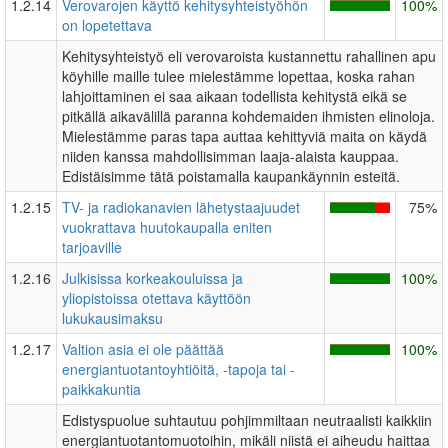
1.2.14
Verovarojen käyttö kehitysyhteistyöhön
100%
on lopetettava
Kehitysyhteistyö eli verovaroista kustannettu rahallinen apu
köyhille maille tulee mielestämme lopettaa, koska rahan
lahjoittaminen ei saa aikaan todellista kehitystä eikä se
pitkällä aikavälillä paranna kohdemaiden ihmisten elinoloja.
Mielestämme paras tapa auttaa kehittyviä maita on käydä
niiden kanssa mahdollisimman laaja-alaista kauppaa.
Edistäisimme tätä poistamalla kaupankäynnin esteitä.
1.2.15
TV- ja radiokanavien lähetystaajuudet
75%
vuokrattava huutokaupalla eniten
tarjoaville
1.2.16
Julkisissa korkeakouluissa ja
100%
yliopistoissa otettava käyttöön
lukukausimaksu
1.2.17
Valtion asia ei ole päättää
100%
energiantuotantoyhtiöitä, -tapoja tai -
paikkakuntia
Edistyspuolue suhtautuu pohjimmiltaan neutraalisti kaikkiin
energiantuotantomuotoihin, mikäli niistä ei aiheudu haittaa