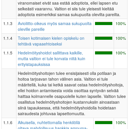
viranomaiset eivät saa estää adoptiota, ellei lapsen etu
selkeästi vaarannu. Valtion ei siis tule yleisesti kieltää
adoptiota esimerkiksi samaa sukupuolta olevilta pareilta.
1.1.3
Avioliitto-oikeus myös samaa sukupuolta
100%
oleville pareille
1.1.4
Toisen kotimaisen kielen opiskelu on
100%
tehtävä vapaaehtoiseksi
1.1.5
Hedelmöityshoidot sallittava kaikille,
100%
mutta valtion ei tule korvata niitä kuin
erityistapauksissa
Hedelmöityshoitojen tulee ensisijaisesti olla potilaan ja
hoitoa tarjoavan tahon välinen asia. Valtion ei tule
määritellä, kuka tai ketkä saavat ostaa hedelmöityshoitoja,
ellei hoidon antamisesta voida osoittaa syntyvän selvää
haittaa kolmannelle osapuolelle kuten lapselle. Valtion tulee
osallistua hedelmöityshoitojen kustannuksiin ainoastaan
siinä tapauksessa, että hedelmöityshoidolla hoidetaan
sairaudesta johtuvaa lapsettomuutta.
1.1.6
Aikuisella, nuhtettomalla henkilöllä
100%
oltava mahdollisuus hankkia ampuma-