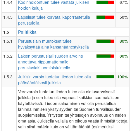
1.4.4
Kodinhoidontuen tulee vastata julkisen
67%
hoidon kuluja
1.4.5
Lapsilisät tulee korvata ikäporrastetulla
50%
perustulolla
1.5
Politiikka
1.5.1
Perustuslain muutokset tulee
80%
hyväksyttää aina kansanäänestyksellä
1.5.2
Lakien perustuslaillisuuden arvointi
80%
annettava riippumattomalle
perustuslakituomioistuimelle
1.5.3
Julkisin varoin tuotetun tiedon tulee olla
100%
pääsääntöisesti julkista
Verovaroin tuotetun tiedon tulee olla oletusarvoisesti
julkista ja sen tulee olla vapaasti kaikkien suomalaisten
käytettävissä. Tiedon salaaminen voi olla perusteltua
lähinnä ihmisen yksityisyyden tai Suomen turvallisuuden
suojelemiseksi. Yritysten tai yhteisöjen avoimuus on niiden
oma asia. Julkisella vallalla on oikeus vaatia ihmisiltä tietoja
vain siinä määrin kuin on välttämätöntä (esimerkiksi