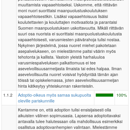
muuttamista vapaaehtoiseksi. Uskomme, että riittävän
moni nuori suorittaisi maanpuolustuskoulutuksen
vapaaehtoisestikin. Lisäksi vapaaehtoisuus lisäisi
koulutettavien ja kouluttajien motivaatiota ja parantaisi
Suomen maanpuolustuksen uskottavuutta. Mikäli riittävän
suuri osa nuorista ei suorittaisi maanpuolustuskoulutusta
vapaaehtoisesti, varusmiesten päivärahoja tulisi nostaa.
Nykyinen järjestelmä, jossa nuoret miehet pakotetaan
asepalvelukseen, on mielestämme paitsi väärin myös
tehotonta ja kallista. Vastoin yleistä harhaluuloa
varusmiespalveluksen palkattomuus ei tee
asevelvollisuusarmeijasta ilmaista tai edes halpaa. Ilman
asevelvollisuutta nuoret voisivat hyödyntää tämän ajan
töissä tai opiskelemassa, joten asevelvollisuusarmeijan
hinta kätkeytyy yhteiskunnan rakenteisiin.
1.1.2
Adoptio-oikeus myös samaa sukupuolta
100%
oleville pariskunnille
Kantamme on, että adoption tulisi ensisijaisesti olla
aikuisten välinen sopimusasia. Lapsensa adoptoitavaksi
antavalla tulee halutessaan olla mahdollisuus esimerkiksi
osallistua adoptiovanhempien valintaan. Mielestämme