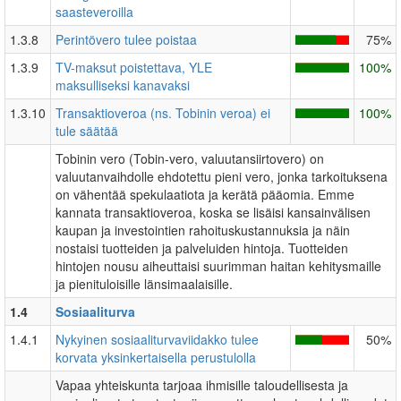
saasteveroilla
1.3.8
Perintövero tulee poistaa
75%
1.3.9
TV-maksut poistettava, YLE
100%
maksulliseksi kanavaksi
1.3.10
Transaktioveroa (ns. Tobinin veroa) ei
100%
tule säätää
Tobinin vero (Tobin-vero, valuutansiirtovero) on
valuutanvaihdolle ehdotettu pieni vero, jonka tarkoituksena
on vähentää spekulaatiota ja kerätä pääomia. Emme
kannata transaktioveroa, koska se lisäisi kansainvälisen
kaupan ja investointien rahoituskustannuksia ja näin
nostaisi tuotteiden ja palveluiden hintoja. Tuotteiden
hintojen nousu aiheuttaisi suurimman haitan kehitysmaille
ja pienituloisille länsimaalaisille.
1.4
Sosiaaliturva
1.4.1
Nykyinen sosiaaliturvaviidakko tulee
50%
korvata yksinkertaisella perustulolla
Vapaa yhteiskunta tarjoaa ihmisille taloudellisesta ja