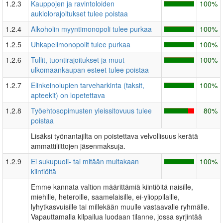
1.2.3
Kauppojen ja ravintoloiden
100%
aukiolorajoitukset tulee poistaa
1.2.4
Alkoholin myyntimonopoli tulee purkaa
100%
1.2.5
Uhkapelimonopolit tulee purkaa
100%
1.2.6
Tullit, tuontirajoitukset ja muut
100%
ulkomaankaupan esteet tulee poistaa
1.2.7
Elinkeinolupien tarveharkinta (taksit,
100%
apteekit) on lopetettava
1.2.8
Työehtosopimusten yleissitovuus tulee
80%
poistaa
Lisäksi työnantajilta on poistettava velvollisuus kerätä
ammattiliittojen jäsenmaksuja.
1.2.9
Ei sukupuoli- tai mitään muitakaan
100%
kiintiöitä
Emme kannata valtion määrittämiä kiintiöitä naisille,
miehille, heteroille, saamelaisille, ei-ylioppilaille,
lyhytkasvuisille tai millekään muulle vastaavalle ryhmälle.
Vapauttamalla kilpailua luodaan tilanne, jossa syrjintää