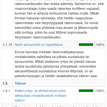
rakennusoikeuden liian tiukka sääntely. Kantamme on, että
maanomistajan tulee saada rakentaa tontilleen vapaasti,
kunhan hän ei aiheuta kohtuutonta haittaa muille. Mikäli
ihmiset haluavat varmistaa, että heidän naapuriinsa
rakennetaan vain tietyntyyppisiä rakennuksia, he voivat
esimerkiksi ostaa yhdessä maa-alueen ja jälleenmyydä
siitä tontteja, joihin he ovat liittänet sopimuksella
tietynlaisen rakennusoikeuden.
1.1.10
Netin sensurointi on lopetettava
100%
Emme kannata minkään tiedonvälityskanavan
minkäänlaista valtiollista tai julkista suodatusta tai
sensurointia. Mikäli yksityinen yritys tai yhteisö haluaa
tarjota suodatusta palvelunsa yhteydessä, esimerkiksi
aikuisviihteestä suodatettua internet-liittymää, on se
palveluntarjoajan ja heidän asiakkaidensa välinen asia.
1.2
Talous
1.2.1
Kaikki yritys- ja elinkeinotuet tulee
100%
lakkauttaa (maataloustuki mukaan
lukien)