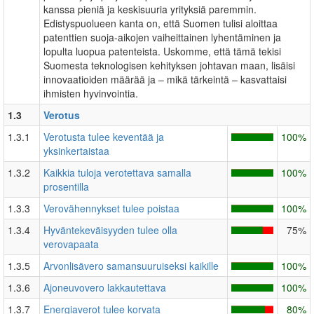
kanssa pieniä ja keskisuuria yrityksiä paremmin.
Edistyspuolueen kanta on, että Suomen tulisi aloittaa
patenttien suoja-aikojen vaiheittainen lyhentäminen ja
lopulta luopua patenteista. Uskomme, että tämä tekisi
Suomesta teknologisen kehityksen johtavan maan, lisäisi
innovaatioiden määrää ja – mikä tärkeintä – kasvattaisi
ihmisten hyvinvointia.
1.3
Verotus
1.3.1
Verotusta tulee keventää ja
100%
yksinkertaistaa
1.3.2
Kaikkia tuloja verotettava samalla
100%
prosentilla
1.3.3
Verovähennykset tulee poistaa
100%
1.3.4
Hyväntekeväisyyden tulee olla
75%
verovapaata
1.3.5
Arvonlisävero samansuuruiseksi kaikille
100%
1.3.6
Ajoneuvovero lakkautettava
100%
1.3.7
Energiaverot tulee korvata
80%