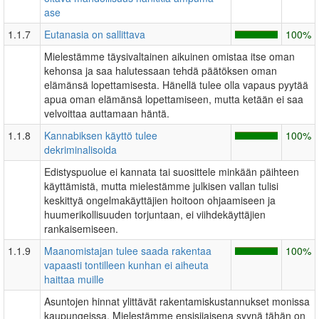
ase
1.1.7
Eutanasia on sallittava
100%
Mielestämme täysivaltainen aikuinen omistaa itse oman
kehonsa ja saa halutessaan tehdä päätöksen oman
elämänsä lopettamisesta. Hänellä tulee olla vapaus pyytää
apua oman elämänsä lopettamiseen, mutta ketään ei saa
velvoittaa auttamaan häntä.
1.1.8
Kannabiksen käyttö tulee
100%
dekriminalisoida
Edistyspuolue ei kannata tai suosittele minkään päihteen
käyttämistä, mutta mielestämme julkisen vallan tulisi
keskittyä ongelmakäyttäjien hoitoon ohjaamiseen ja
huumerikollisuuden torjuntaan, ei viihdekäyttäjien
rankaisemiseen.
1.1.9
Maanomistajan tulee saada rakentaa
100%
vapaasti tontilleen kunhan ei aiheuta
haittaa muille
Asuntojen hinnat ylittävät rakentamiskustannukset monissa
kaupungeissa. Mielestämme ensisijaisena syynä tähän on