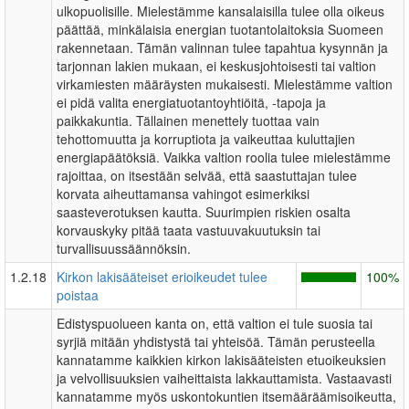
ulkopuolisille. Mielestämme kansalaisilla tulee olla oikeus
päättää, minkälaisia energian tuotantolaitoksia Suomeen
rakennetaan. Tämän valinnan tulee tapahtua kysynnän ja
tarjonnan lakien mukaan, ei keskusjohtoisesti tai valtion
virkamiesten määräysten mukaisesti. Mielestämme valtion
ei pidä valita energiatuotantoyhtiöitä, -tapoja ja
paikkakuntia. Tällainen menettely tuottaa vain
tehottomuutta ja korruptiota ja vaikeuttaa kuluttajien
energiapäätöksiä. Vaikka valtion roolia tulee mielestämme
rajoittaa, on itsestään selvää, että saastuttajan tulee
korvata aiheuttamansa vahingot esimerkiksi
saasteverotuksen kautta. Suurimpien riskien osalta
korvauskyky pitää taata vastuuvakuutuksin tai
turvallisuussäännöksin.
1.2.18
Kirkon lakisääteiset erioikeudet tulee
100%
poistaa
Edistyspuolueen kanta on, että valtion ei tule suosia tai
syrjiä mitään yhdistystä tai yhteisöä. Tämän perusteella
kannatamme kaikkien kirkon lakisääteisten etuoikeuksien
ja velvollisuuksien vaiheittaista lakkauttamista. Vastaavasti
kannatamme myös uskontokuntien itsemääräämisoikeutta,