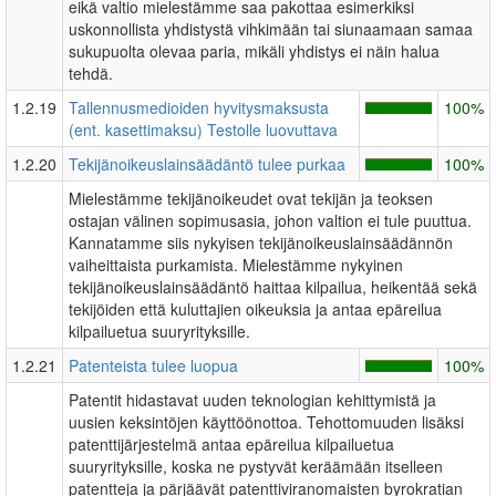
eikä valtio mielestämme saa pakottaa esimerkiksi
uskonnollista yhdistystä vihkimään tai siunaamaan samaa
sukupuolta olevaa paria, mikäli yhdistys ei näin halua
tehdä.
1.2.19
Tallennusmedioiden hyvitysmaksusta
100%
(ent. kasettimaksu) Testolle luovuttava
1.2.20
Tekijänoikeuslainsäädäntö tulee purkaa
100%
Mielestämme tekijänoikeudet ovat tekijän ja teoksen
ostajan välinen sopimusasia, johon valtion ei tule puuttua.
Kannatamme siis nykyisen tekijänoikeuslainsäädännön
vaiheittaista purkamista. Mielestämme nykyinen
tekijänoikeuslainsäädäntö haittaa kilpailua, heikentää sekä
tekijöiden että kuluttajien oikeuksia ja antaa epäreilua
kilpailuetua suuryrityksille.
1.2.21
Patenteista tulee luopua
100%
Patentit hidastavat uuden teknologian kehittymistä ja
uusien keksintöjen käyttöönottoa. Tehottomuuden lisäksi
patenttijärjestelmä antaa epäreilua kilpailuetua
suuryrityksille, koska ne pystyvät keräämään itselleen
patentteja ja pärjäävät patenttiviranomaisten byrokratian