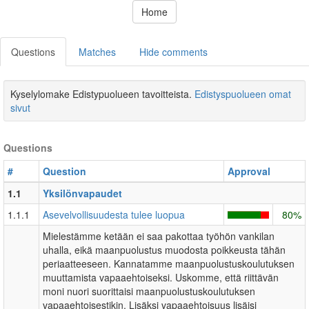
Home
Questions
Matches
Hide comments
Kyselylomake Edistypuolueen tavoitteista.
Edistyspuolueen omat
sivut
Questions
#
Question
Approval
1.1
Yksilönvapaudet
1.1.1
Asevelvollisuudesta tulee luopua
80%
Mielestämme ketään ei saa pakottaa työhön vankilan
uhalla, eikä maanpuolustus muodosta poikkeusta tähän
periaatteeseen. Kannatamme maanpuolustuskoulutuksen
muuttamista vapaaehtoiseksi. Uskomme, että riittävän
moni nuori suorittaisi maanpuolustuskoulutuksen
vapaaehtoisestikin. Lisäksi vapaaehtoisuus lisäisi