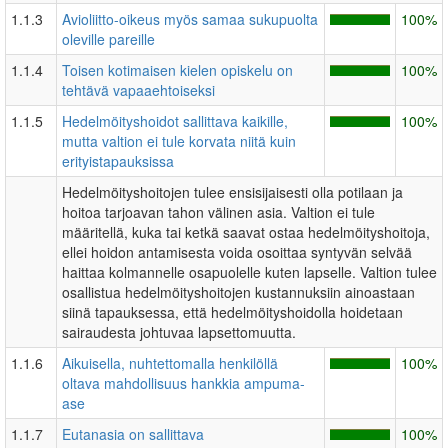
1.1.3
Avioliitto-oikeus myös samaa sukupuolta
100%
oleville pareille
1.1.4
Toisen kotimaisen kielen opiskelu on
100%
tehtävä vapaaehtoiseksi
1.1.5
Hedelmöityshoidot sallittava kaikille,
100%
mutta valtion ei tule korvata niitä kuin
erityistapauksissa
Hedelmöityshoitojen tulee ensisijaisesti olla potilaan ja
hoitoa tarjoavan tahon välinen asia. Valtion ei tule
määritellä, kuka tai ketkä saavat ostaa hedelmöityshoitoja,
ellei hoidon antamisesta voida osoittaa syntyvän selvää
haittaa kolmannelle osapuolelle kuten lapselle. Valtion tulee
osallistua hedelmöityshoitojen kustannuksiin ainoastaan
siinä tapauksessa, että hedelmöityshoidolla hoidetaan
sairaudesta johtuvaa lapsettomuutta.
1.1.6
Aikuisella, nuhtettomalla henkilöllä
100%
oltava mahdollisuus hankkia ampuma-
ase
1.1.7
Eutanasia on sallittava
100%