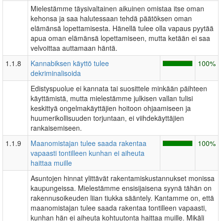
Mielestämme täysivaltainen aikuinen omistaa itse oman
kehonsa ja saa halutessaan tehdä päätöksen oman
elämänsä lopettamisesta. Hänellä tulee olla vapaus pyytää
apua oman elämänsä lopettamiseen, mutta ketään ei saa
velvoittaa auttamaan häntä.
1.1.8
Kannabiksen käyttö tulee
100%
dekriminalisoida
Edistyspuolue ei kannata tai suosittele minkään päihteen
käyttämistä, mutta mielestämme julkisen vallan tulisi
keskittyä ongelmakäyttäjien hoitoon ohjaamiseen ja
huumerikollisuuden torjuntaan, ei viihdekäyttäjien
rankaisemiseen.
1.1.9
Maanomistajan tulee saada rakentaa
100%
vapaasti tontilleen kunhan ei aiheuta
haittaa muille
Asuntojen hinnat ylittävät rakentamiskustannukset monissa
kaupungeissa. Mielestämme ensisijaisena syynä tähän on
rakennusoikeuden liian tiukka sääntely. Kantamme on, että
maanomistajan tulee saada rakentaa tontilleen vapaasti,
kunhan hän ei aiheuta kohtuutonta haittaa muille. Mikäli