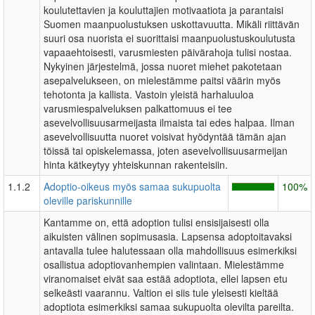
koulutettavien ja kouluttajien motivaatiota ja parantaisi
Suomen maanpuolustuksen uskottavuutta. Mikäli riittävän
suuri osa nuorista ei suorittaisi maanpuolustuskoulutusta
vapaaehtoisesti, varusmiesten päivärahoja tulisi nostaa.
Nykyinen järjestelmä, jossa nuoret miehet pakotetaan
asepalvelukseen, on mielestämme paitsi väärin myös
tehotonta ja kallista. Vastoin yleistä harhaluuloa
varusmiespalveluksen palkattomuus ei tee
asevelvollisuusarmeijasta ilmaista tai edes halpaa. Ilman
asevelvollisuutta nuoret voisivat hyödyntää tämän ajan
töissä tai opiskelemassa, joten asevelvollisuusarmeijan
hinta kätkeytyy yhteiskunnan rakenteisiin.
1.1.2
Adoptio-oikeus myös samaa sukupuolta
100%
oleville pariskunnille
Kantamme on, että adoption tulisi ensisijaisesti olla
aikuisten välinen sopimusasia. Lapsensa adoptoitavaksi
antavalla tulee halutessaan olla mahdollisuus esimerkiksi
osallistua adoptiovanhempien valintaan. Mielestämme
viranomaiset eivät saa estää adoptiota, ellei lapsen etu
selkeästi vaarannu. Valtion ei siis tule yleisesti kieltää
adoptiota esimerkiksi samaa sukupuolta olevilta pareilta.