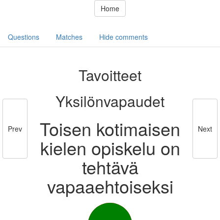
Home
Questions
Matches
Hide comments
Tavoitteet
Yksilönvapaudet
Toisen kotimaisen
Prev
Next
kielen opiskelu on
tehtävä
vapaaehtoiseksi