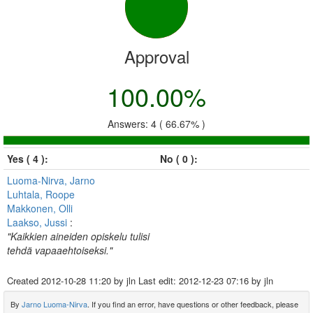
Approval
100.00%
Answers: 4 ( 66.67% )
Yes ( 4 ):
No ( 0 ):
Luoma-Nirva, Jarno
Luhtala, Roope
Makkonen, Olli
Laakso, Jussi
:
"Kaikkien aineiden opiskelu tulisi
tehdä vapaaehtoiseksi."
Created
2012-10-28 11:20
by jln Last edit:
2012-12-23 07:16
by jln
By
Jarno Luoma-Nirva
. If you find an error, have questions or other feedback, please