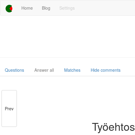
Home
Blog
Settings
Questions
Answer all
Matches
Hide comments
Prev
Työehtos