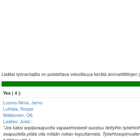
Lisäksi työnantajilta on poistettava velvollisuus kerätä ammattiliittoje
Yes ( 4 ):
Luoma-Nirva, Jarno
Luhtala, Roope
Makkonen, Olli
Laakso, Jussi
:
"Jos kaksi sopijaosapuolta vapaaehtoisesti suostuu tiettyihin työehtoih
osapuolella pitäis olla mitään nokan koputtamista. Työehtosopimusten