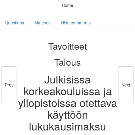
Home
Questions
Matches
Hide comments
Tavoitteet
Talous
Julkisissa
Prev
Next
korkeakouluissa ja
yliopistoissa otettava
käyttöön
lukukausimaksu