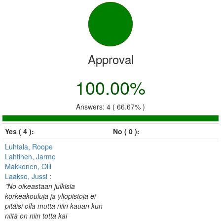
Approval
100.00%
Answers: 4 ( 66.67% )
Yes ( 4 ):
No ( 0 ):
Luhtala, Roope
Lahtinen, Jarmo
Makkonen, Olli
Laakso, Jussi
:
"No oikeastaan julkisia
korkeakouluja ja yliopistoja ei
pitäisi olla mutta niin kauan kun
niitä on niin totta kai