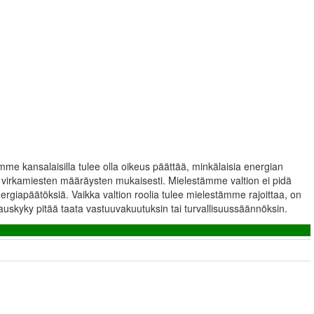
ämme kansalaisilla tulee olla oikeus päättää, minkälaisia energian
n virkamiesten määräysten mukaisesti. Mielestämme valtion ei pidä
energiapäätöksiä. Vaikka valtion roolia tulee mielestämme rajoittaa, on
auskyky pitää taata vastuuvakuutuksin tai turvallisuussäännöksin.