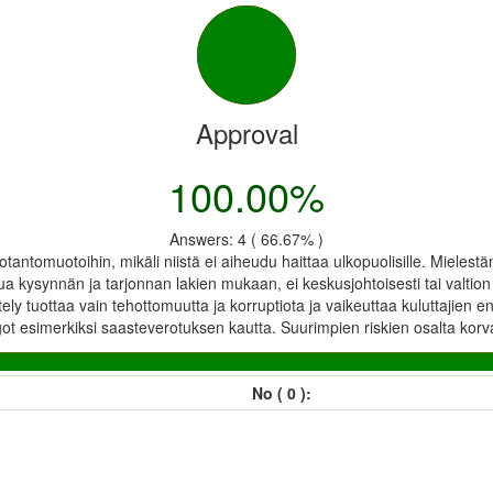
Approval
100.00%
Answers: 4 ( 66.67% )
tantomuotoihin, mikäli niistä ei aiheudu haittaa ulkopuolisille. Mielest
 kysynnän ja tarjonnan lakien mukaan, ei keskusjohtoisesti tai valtio
tely tuottaa vain tehottomuutta ja korruptiota ja vaikeuttaa kuluttajien 
got esimerkiksi saasteverotuksen kautta. Suurimpien riskien osalta korv
No ( 0 ):