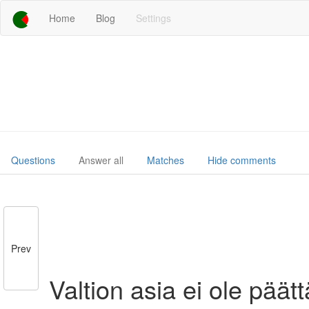
Home
Blog
Settings
Questions
Answer all
Matches
Hide comments
Prev
Valtion asia ei ole päät