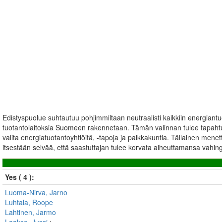
Edistyspuolue suhtautuu pohjimmiltaan neutraalisti kaikkiin energiantuo
tuotantolaitoksia Suomeen rakennetaan. Tämän valinnan tulee tapahtua
valita energiatuotantoyhtiöitä, -tapoja ja paikkakuntia. Tällainen menet
itsestään selvää, että saastuttajan tulee korvata aiheuttamansa vahin
Yes ( 4 ):
Luoma-Nirva, Jarno
Luhtala, Roope
Lahtinen, Jarmo