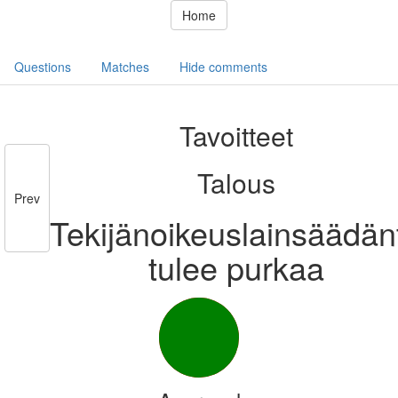
Home
Questions
Matches
Hide comments
Tavoitteet
Talous
Prev
Tekijänoikeuslainsäädän
tulee purkaa