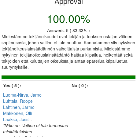
Approval
100.00%
Answers: 5 ( 83.33% )
Mielestämme tekijänoikeudet ovat tekijän ja teoksen ostajan välinen
sopimusasia, johon valtion ei tule puuttua. Kannatamme siis nykyisen
tekijänoikeuslainsäädännön vaiheittaista purkamista. Mielestämme
nykyinen tekijänoikeuslainsäädäntö haittaa kilpailua, heikentää sekä
tekijöiden että kuluttajien oikeuksia ja antaa epäreilua kilpailuetua
suuryrityksille.
Yes ( 5 ):
No ( 0 ):
Luoma-Nirva, Jarno
Luhtala, Roope
Lahtinen, Jarmo
Makkonen, Olli
Laakso, Jussi
:
"Näin on. Valtion ei tule tunnustaa
minkäänlaisten