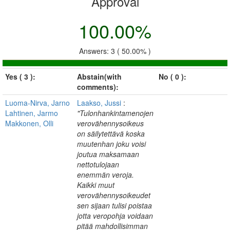
Approval
100.00%
Answers: 3 ( 50.00% )
Yes ( 3 ):
Abstain(with
No ( 0 ):
comments):
Luoma-Nirva, Jarno
Laakso, Jussi
:
Lahtinen, Jarmo
"Tulonhankintamenojen
Makkonen, Olli
verovähennysoikeus
on säilytettävä koska
muutenhan joku voisi
joutua maksamaan
nettotulojaan
enemmän veroja.
Kaikki muut
verovähennysoikeudet
sen sijaan tulisi poistaa
jotta veropohja voidaan
pitää mahdollisimman