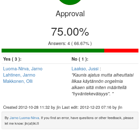
Approval
75.00%
Answers: 4 ( 66.67% )
Yes ( 3 ):
No ( 1 ):
Luoma-Nirva, Jarno
Laakso, Jussi
:
Lahtinen, Jarmo
"Kaunis ajatus mutta aiheuttaisi
Makkonen, Olli
liikaa käytännön ongelmia
alkaen siitä miten määritellä
"hyväntekeväisyys". "
Created
2012-10-28 11:32
by jln Last edit:
2012-12-23 07:16
by jln
By
Jarno Luoma-Nirva
. If you find an error, have questions or other feedback, please
let me know: jln(at)iki.fi