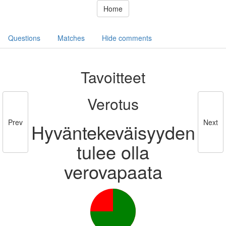
Home
Questions
Matches
Hide comments
Tavoitteet
Verotus
Prev
Next
Hyväntekeväisyyden
tulee olla
verovapaata