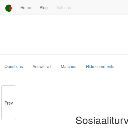
Home
Blog
Settings
Questions
Answer all
Matches
Hide comments
Prev
Sosiaalitur