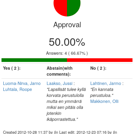
Approval
50.00%
Answers: 4 ( 66.67% )
Yes ( 2 ):
Abstain(with
No ( 2 ):
comments):
Luoma-Nirva, Jarno
Laakso, Jussi
:
Lahtinen, Jarmo
:
Luhtala, Roope
"Lapsilisät tulee kyllä
"En kannata
korvata perustulolla
perustuloa."
mutta en ymmärrä
Makkonen, Olli
miksi sen pitäis olla
jotenkin
ikäporrastettua."
Created
2012-10-28 11:37
by jln Last edit:
2012-12-23 07:16
by jln