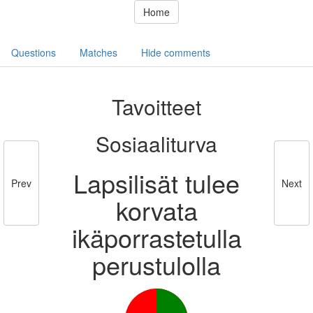
Home
Questions
Matches
Hide comments
Tavoitteet
Sosiaaliturva
Lapsilisät tulee
Prev
Next
korvata
ikäporrastetulla
perustulolla