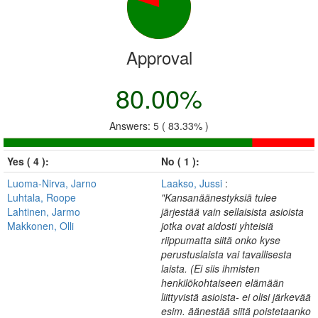
Approval
80.00%
Answers: 5 ( 83.33% )
Yes ( 4 ):
No ( 1 ):
Luoma-Nirva, Jarno
Laakso, Jussi
:
Luhtala, Roope
"Kansanäänestyksiä tulee
Lahtinen, Jarmo
järjestää vain sellaisista asioista
Makkonen, Olli
jotka ovat aidosti yhteisiä
riippumatta siitä onko kyse
perustuslaista vai tavallisesta
laista. (Ei siis ihmisten
henkilökohtaiseen elämään
liittyvistä asioista- ei olisi järkevää
esim. äänestää siitä poistetaanko