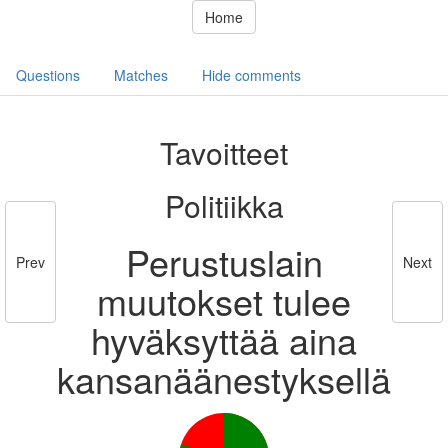
Home
Questions
Matches
Hide comments
Tavoitteet
Politiikka
Perustuslain
Prev
Next
muutokset tulee
hyväksyttää aina
kansanäänestyksellä