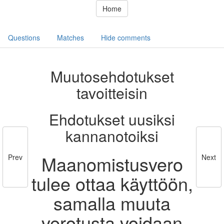
Home
Questions
Matches
Hide comments
Muutosehdotukset
tavoitteisin
Ehdotukset uusiksi
kannanotoiksi
Maanomistusvero
Prev
Next
tulee ottaa käyttöön,
samalla muuta
verotusta voidaan