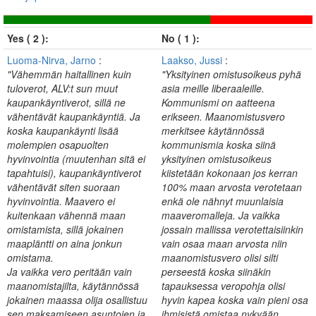
Yes ( 2 ):
No ( 1 ):
Luoma-Nirva, Jarno
:
Laakso, Jussi
:
"Vähemmän haitallinen kuin
"Yksityinen omistusoikeus pyhä
tuloverot, ALV:t sun muut
asia meille liberaaleille.
kaupankäyntiverot, sillä ne
Kommunismi on aatteena
vähentävät kaupankäyntiä. Ja
erikseen. Maanomistusvero
koska kaupankäynti lisää
merkitsee käytännössä
molempien osapuolten
kommunismia koska siinä
hyvinvointia (muutenhan sitä ei
yksityinen omistusoikeus
tapahtuisi), kaupankäyntiverot
kiistetään kokonaan jos kerran
vähentävät siten suoraan
100% maan arvosta verotetaan
hyvinvointia. Maavero ei
enkä ole nähnyt muunlaisia
kuitenkaan vähennä maan
maaveromalleja. Ja vaikka
omistamista, sillä jokainen
jossain mallissa verotettaisiinkin
maapläntti on aina jonkun
vain osaa maan arvosta niin
omistama.
maanomistusvero olisi silti
Ja vaikka vero peritään vain
perseestä koska siinäkin
maanomistajilta, käytännössä
tapauksessa veropohja olisi
jokainen maassa olija osallistuu
hyvin kapea koska vain pieni osa
sen maksamiseen asuntojen ja
ihmisistä omistaa nykyään