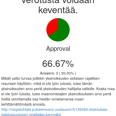
keventää.
Approval
66.67%
Answers: 3 ( 50.00% )
Mikäli valtio turvaa joillekin yksinoikeuden sellaisen rajallisen
resurssin käyttöön, mikä ei ole työn tulosta, tulee tämän
yksinoikeuden arvo periä yksinoikeuden haltijalta valtiolle. Koska maa
ei ole työn tulosta, tulee maanomistajien yksinoikeuksien arvo periä
heiltä verottamalla osa heidän omistamansa maan
kehittämättömästä arvosta.
http://roopeluhtala.puheenvuoro.uusisuomi.fi/139369-ehdotuksia-
edistyspuolueen-virallisiksi-kannoiksi