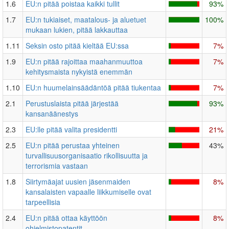
1.6
EU:n pitää poistaa kaikki tullit
93%
1.7
EU:n tukiaiset, maatalous- ja aluetuet
100%
mukaan lukien, pitää lakkauttaa
1.11
Seksin osto pitää kieltää EU:ssa
7%
1.9
EU:n pitää rajoittaa maahanmuuttoa
7%
kehitysmaista nykyistä enemmän
1.10
EU:n huumelainsäädäntöä pitää tiukentaa
7%
2.1
Perustuslaista pitää järjestää
93%
kansanäänestys
2.3
EU:lle pitää valita presidentti
21%
2.5
EU:n pitää perustaa yhteinen
43%
turvallisuusorganisaatio rikollisuutta ja
terrorismia vastaan
1.8
Siirtymäajat uusien jäsenmaiden
8%
kansalaisten vapaalle liikkumiselle ovat
tarpeellisia
2.4
EU:n pitää ottaa käyttöön
8%
ohjelmistopatentit