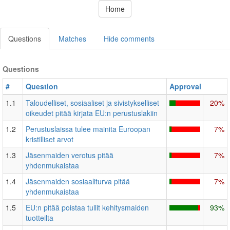
Home
Questions
Matches
Hide comments
Questions
#
Question
Approval
1.1
Taloudelliset, sosiaaliset ja sivistykselliset
20%
oikeudet pitää kirjata EU:n perustuslakiin
1.2
Perustuslaissa tulee mainita Euroopan
7%
kristilliset arvot
1.3
Jäsenmaiden verotus pitää
7%
yhdenmukaistaa
1.4
Jäsenmaiden sosiaaliturva pitää
7%
yhdenmukaistaa
1.5
EU:n pitää poistaa tullit kehitysmaiden
93%
tuotteilta