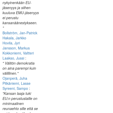
nykyinenkään EU-
jäsenyys ja siihen
kuuluva EMU-jäsenyys
ei perustu
kansanäänestykseen.
"
Bollström, Jan-Patrick
Hakala, Jarkko
Hovila, Jyri
Jansson, Markus
Kokkoniemi, Valtteri
Laakso, Jussi
:
" Välitön demokratia
on aina parempi kuin
välillinen."
Ojanperä, Juha
Pitkäniemi, Lasse
Syreeni, Sampo
:
"Kansan laaja tuki
EU:n perustuslaille on
minimaalinen
reunaehto sille että se