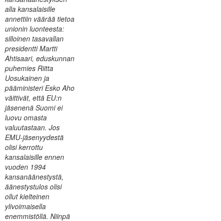
alla kansalaisille
annettiin väärää tietoa
unionin luonteesta:
silloinen tasavallan
presidentti Martti
Ahtisaari, eduskunnan
puhemies Riitta
Uosukainen ja
pääministeri Esko Aho
väittivät, että EU:n
jäsenenä Suomi ei
luovu omasta
valuutastaan. Jos
EMU-jäsenyydestä
olisi kerrottu
kansalaisille ennen
vuoden 1994
kansanäänestystä,
äänestystulos olisi
ollut kielteinen
ylivoimaisella
enemmistöllä. Niinpä