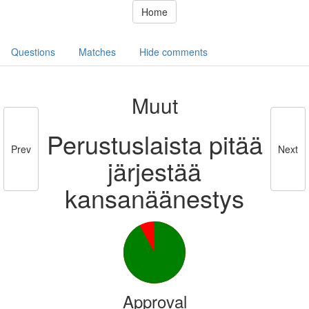
Home
Questions
Matches
Hide comments
Muut
Perustuslaista pitää
Prev
Next
järjestää
kansanäänestys
Approval