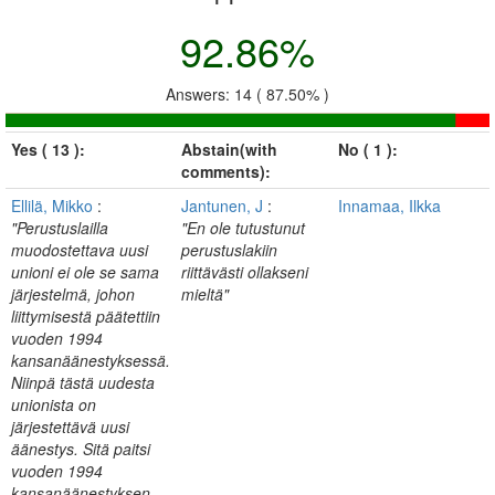
92.86%
Answers: 14 ( 87.50% )
Yes ( 13 ):
Abstain(with
No ( 1 ):
comments):
Ellilä, Mikko
:
Jantunen, J
:
Innamaa, Ilkka
"Perustuslailla
"En ole tutustunut
muodostettava uusi
perustuslakiin
unioni ei ole se sama
riittävästi ollakseni
järjestelmä, johon
mieltä"
liittymisestä päätettiin
vuoden 1994
kansanäänestyksessä.
Niinpä tästä uudesta
unionista on
järjestettävä uusi
äänestys. Sitä paitsi
vuoden 1994
kansanäänestyksen