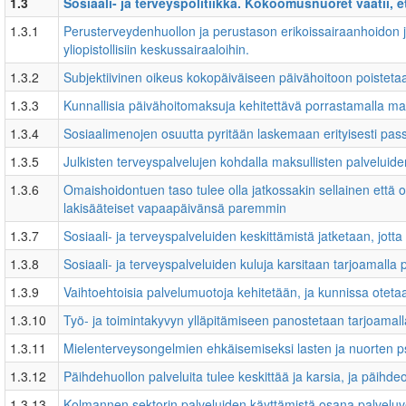
1.3
Sosiaali- ja terveyspolitiikka. Kokoomusnuoret vaatii, e
1.3.1
Perusterveydenhuollon ja perustason erikoissairaanhoidon j
yliopistollisiin keskussairaaloihin.
1.3.2
Subjektiivinen oikeus kokopäiväiseen päivähoitoon poistet
1.3.3
Kunnallisia päivähoitomaksuja kehitettävä porrastamalla maks
1.3.4
Sosiaalimenojen osuutta pyritään laskemaan erityisesti passi
1.3.5
Julkisten terveyspalvelujen kohdalla maksullisten palveluide
1.3.6
Omaishoidontuen taso tulee olla jatkossakin sellainen että
lakisääteiset vapaapäivänsä paremmin
1.3.7
Sosiaali- ja terveyspalveluiden keskittämistä jatketaan, jot
1.3.8
Sosiaali- ja terveyspalveluiden kuluja karsitaan tarjoamalla
1.3.9
Vaihtoehtoisia palvelumuotoja kehitetään, ja kunnissa otetaa
1.3.10
Työ- ja toimintakyvyn ylläpitämiseen panostetaan tarjoamall
1.3.11
Mielenterveysongelmien ehkäisemiseksi lasten ja nuorten ps
1.3.12
Päihdehuollon palveluita tulee keskittää ja karsia, ja päihd
1.3.13
Kolmannen sektorin palveluiden käyttämistä osana palveluver