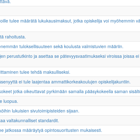
ttävä.
lijoille tulee määrätä lukukausimaksut, jotka opiskelija voi myöhemmin
ä rahoitusta.
 enemmän tuloksellisuuteen sekä koulusta valmistuvien määriin.
 perustutkinto ja asettaa se pätevyysvaatimukseksi viroissa joissa ei 
taminen tulee tehdä maksulliseksi.
senyyttä ei tule laajentaa ammattikorkeakoulujen opiskelijakuntiin.
kokeet jotka oikeuttavat pyrkimään samalla pääsykokeella saman sisältöis
ee luopua.
ihin lukuisien sivutoimipisteiden sijaan.
ttaa valtakunnalliset standardit.
ulee jatkossa määräytyä opintosuoritusten mukaisesti.