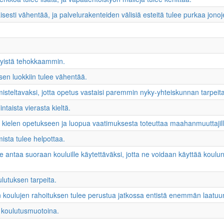
esti vähentää, ja palvelurakenteiden välisiä esteitä tulee purkaa jonoj
yistä tehokkaammin.
sen luokkiin tulee vähentää.
isteltavaksi, jotta opetus vastaisi paremmin nyky-yhteiskunnan tarpeita
ntaista vierasta kieltä.
kielen opetukseen ja luopua vaatimuksesta toteuttaa maahanmuuttaji
ista tulee helpottaa.
e antaa suoraan kouluille käytettäväksi, jotta ne voidaan käyttää koulu
lutuksen tarpeita.
an koulujen rahoituksen tulee perustua jatkossa entistä enemmän laatuun
nä koulutusmuotoina.