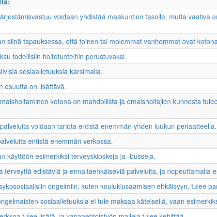
ttä:
ärjestämisvastuu voidaan yhdistää maakuntien tasolle, mutta vaativa er
aan siinä tapauksessa, että toinen tai molemmat vanhemmat ovat kotona
u todellisiin hoitotunteihin perustuvaksi.
ivisia sosiaalietuuksia karsimalla.
n osuutta on lisättävä.
 omaishoitaminen kotona on mahdollista ja omaishoitajien kunnosta tule
ta palveluita voidaan tarjota entistä enemmän yhden luukun periaatteella.
 palveluita entistä enemmän verkossa.
n käyttöön esimerkiksi terveyskioskeja ja -busseja.
a terveyttä edistäviä ja ennaltaehkäiseviä palveluita, ja nopeuttamalla
ykososiaalisiin ongelmiin, kuten koulukiusaamisen ehkäisyyn, tulee pa
eongelmaisten sosiaalietuuksia ei tule maksaa käteisellä, vaan esimerkik
kkoa tulee lisätä, ja vapaaehtoistyön malleja tulee kehittää.