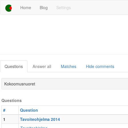
Home
Blog
Settings
Questions
Answer all
Matches
Hide comments
Kokoomusnuoret
Questions
#
Question
1
Tavoiteohjelma 2014