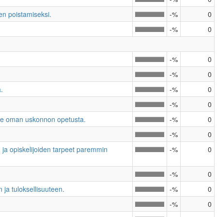
en poistamiseksi.
-%
0
-%
0
-%
0
-%
0
.
-%
0
-%
0
lle oman uskonnon opetusta.
-%
0
-%
0
n ja opiskelijoiden tarpeet paremmin
-%
0
-%
0
 ja tuloksellisuuteen.
-%
0
-%
0