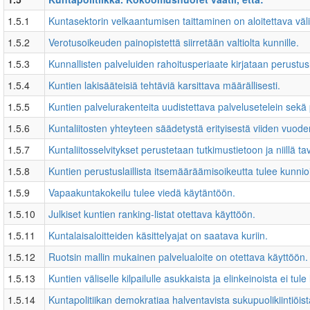
1.5.1
Kuntasektorin velkaantumisen taittaminen on aloitettava väli
1.5.2
Verotusoikeuden painopistettä siirretään valtiolta kunnille.
1.5.3
Kunnallisten palveluiden rahoitusperiaate kirjataan perustusl
1.5.4
Kuntien lakisääteisiä tehtäviä karsittava määrällisesti.
1.5.5
Kuntien palvelurakenteita uudistettava palvelusetelein sekä
1.5.6
Kuntaliitosten yhteyteen säädetystä erityisestä viiden vuode
1.5.7
Kuntaliitosselvitykset perustetaan tutkimustietoon ja niillä t
1.5.8
Kuntien perustuslaillista itsemääräämisoikeutta tulee kunnioi
1.5.9
Vapaakuntakokeilu tulee viedä käytäntöön.
1.5.10
Julkiset kuntien ranking-listat otettava käyttöön.
1.5.11
Kuntalaisaloitteiden käsittelyajat on saatava kuriin.
1.5.12
Ruotsin mallin mukainen palvelualoite on otettava käyttöön.
1.5.13
Kuntien väliselle kilpailulle asukkaista ja elinkeinoista ei tul
1.5.14
Kuntapolitiikan demokratiaa halventavista sukupuolikiintiöis