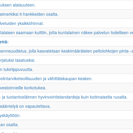
uksen alaisuuteen.
simerkiksi it-hankkeiden osalta.
alveluiden yksikköhinnat.
aisen saamaan kuittiin, jotta kuntalainen näkee palvelun todellisen ve
että:
enneuudistus, jolla kasvatetaan keskimääräisten peltolohkojen pinta-­‐
atuksi tasatueksi.
n tukiriippuvuutta.
 elintarviketeollisuuden ja vähittäiskaupan kesken.
vestoinneille korkotukea.
- ja tuotantoeläimen hyvinvointistandardeja kuin kotimaiselta ruoalta.
a sääntelyä on vapautettava.
tyskäyttöön.
an osalta.