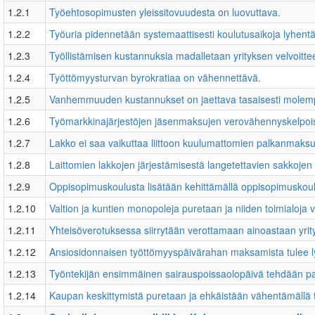
1.2.1
Työehtosopimusten yleissitovuudesta on luovuttava.
1.2.2
Työuria pidennetään systemaattisesti koulutusaikoja lyhentä
1.2.3
Työllistämisen kustannuksia madalletaan yrityksen velvoittee
1.2.4
Työttömyysturvan byrokratiaa on vähennettävä.
1.2.5
Vanhemmuuden kustannukset on jaettava tasaisesti molempi
1.2.6
Työmarkkinajärjestöjen jäsenmaksujen verovähennyskelpois
1.2.7
Lakko ei saa vaikuttaa liittoon kuulumattomien palkanmaks
1.2.8
Laittomien lakkojen järjestämisestä langetettavien sakkojen
1.2.9
Oppisopimuskoulusta lisätään kehittämällä oppisopimuskoulu
1.2.10
Valtion ja kuntien monopoleja puretaan ja niiden toimialoja v
1.2.11
Yhteisöverotuksessa siirrytään verottamaan ainoastaan yrity
1.2.12
Ansiosidonnaisen työttömyyspäivärahan maksamista tulee l
1.2.13
Työntekijän ensimmäinen sairauspoissaolopäivä tehdään pa
1.2.14
Kaupan keskittymistä puretaan ja ehkäistään vähentämällä tu