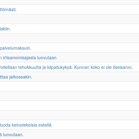
ttömästi.
akiin.
 palvelumaksuin.
n irtisanomisajasta luovutaan.
avoitellaan tehokkuutta ja kilpailukykyä. Kunnan koko ei ole itseisarvo.
ttaa jatkossakin.
e luoda keinotekoisia esteitä.
tä luovutaan.