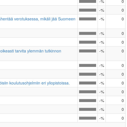
-%
0
-%
0
 vähentää verotuksessa, mikäli jää Suomeen
-%
0
-%
0
-%
0
oikeasti tarvita ylemmän tutkinnon
-%
0
-%
0
-%
0
iin koulutusohjelmiin eri yliopistoissa.
-%
0
-%
0
-%
0
-%
0
-%
0