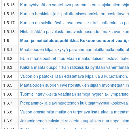
1.5.15
Kuntayhtymät on saatettava paremmin omistajakuntien ohja
1.5.16
Kuntien hankinta- ja kilpailuttamisosaamista on nostettava e
1.5.17
Kuntien on selvitettävä ja avattava julkisiksi tuottamiensa p
1.5.18
Hinta lisätään palvelusta omavastuuosuuden maksavan kuntal
1.6
Maa- ja metsätalouspolitiikka. Kokoomusnuoret vaatii, 
1.6.1
Maatalouden kilpailukykyä parannetaan aloittamalla peltorak
1.6.2
EU:n maataloustuet muutetaan maakohtaisesti ostovoimakorj
1.6.3
Kaikilla maatalouspolitiikan ratkaisuilla pyritään vähentämää
1.6.4
Valtion on päätöksillään edistettävä kilpailua alkutuotannon,
1.6.5
Maatalouden suorien investointitukien sijaan myönnetään in
1.6.6
Tuontielintarvikkeilta vaaditaan samoja hygienia-, ympäristö
1.6.7
Pienpanimo- ja tilaviinituotteiden kuluttajamyyntiä koskeva
1.6.8
Valtion omistamilta mailta on tarjottava lisää alueita metsäs
1.6.9
Jokamiehenoikeuksia ei rajoiteta kaupallisen marjanpoiminn