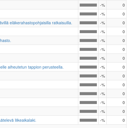
-%
0
-%
0
llä eläkerahastopohjaisilla ratkaisuilla.
-%
0
-%
0
hasto.
-%
0
-%
0
-%
0
elle aiheutetun tappion perusteella.
-%
0
-%
0
-%
0
-%
0
-%
0
-%
0
elevä liikeaikalaki.
-%
0