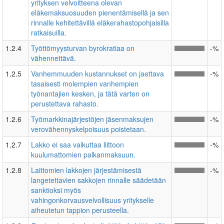
yrityksen velvoitteena olevan
eläkemaksuosuuden pienentämisellä ja sen
rinnalle kehitettävillä eläkerahastopohjaisilla
ratkaisuilla.
1.2.4
Työttömyysturvan byrokratiaa on
-%
vähennettävä.
1.2.5
Vanhemmuuden kustannukset on jaettava
-%
tasaisesti molempien vanhempien
työnantajien kesken, ja tätä varten on
perustettava rahasto.
1.2.6
Työmarkkinajärjestöjen jäsenmaksujen
-%
verovähennyskelpoisuus poistetaan.
1.2.7
Lakko ei saa vaikuttaa liittoon
-%
kuulumattomien palkanmaksuun.
1.2.8
Laittomien lakkojen järjestämisestä
-%
langetettavien sakkojen rinnalle säädetään
sanktioksi myös
vahingonkorvausvelvollisuus yritykselle
aiheutetun tappion perusteella.