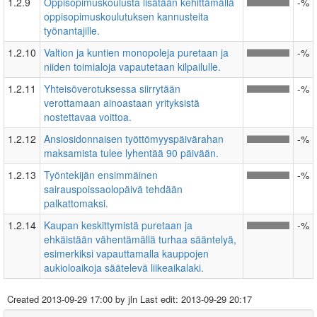
1.2.9
Oppisopimuskoulusta lisätään kehittämällä
-%
oppisopimuskoulutuksen kannusteita
työnantajille.
1.2.10
Valtion ja kuntien monopoleja puretaan ja
-%
niiden toimialoja vapautetaan kilpailulle.
1.2.11
Yhteisöverotuksessa siirrytään
-%
verottamaan ainoastaan yrityksistä
nostettavaa voittoa.
1.2.12
Ansiosidonnaisen työttömyyspäivärahan
-%
maksamista tulee lyhentää 90 päivään.
1.2.13
Työntekijän ensimmäinen
-%
sairauspoissaolopäivä tehdään
palkattomaksi.
1.2.14
Kaupan keskittymistä puretaan ja
-%
ehkäistään vähentämällä turhaa sääntelyä,
esimerkiksi vapauttamalla kauppojen
aukioloaikoja säätelevä liikeaikalaki.
Created
2013-09-29 17:00
by jln Last edit:
2013-09-29 20:17