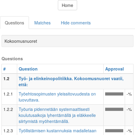
Home
Questions
Matches
Hide comments
Kokoomusnuoret
Questions
#
Question
Approval
1.2
Työ- ja elinkeinopolitiikka. Kokoomusnuoret vaatii,
että:
1.2.1
Työehtosopimusten yleissitovuudesta on
-%
luovuttava.
1.2.2
Työuria pidennetään systemaattisesti
-%
koulutusaikoja lyhentämällä ja eläkkeelle
siirtymistä myöhentämällä.
1.2.3
Työllistämisen kustannuksia madalletaan
-%