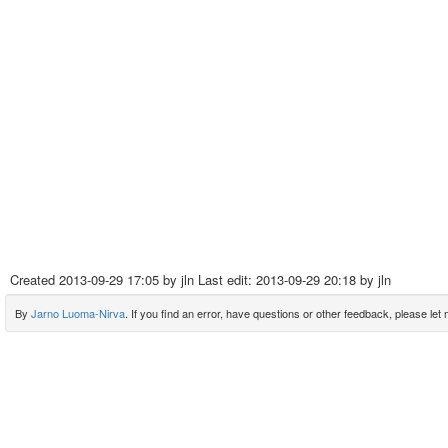
Created
2013-09-29 17:05
by jln Last edit:
2013-09-29 20:18
by jln
By
Jarno Luoma-Nirva
. If you find an error, have questions or other feedback, please let m