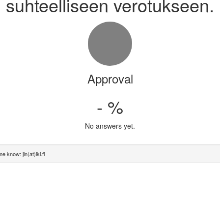
suhteelliseen verotukseen.
Approval
- %
No answers yet.
e know: jln(at)iki.fi