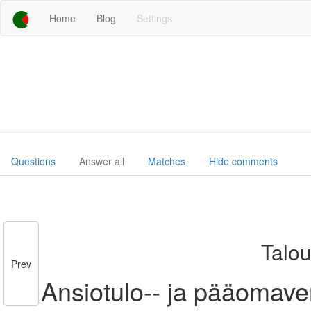
Home
Blog
Settings
Questions
Answer all
Matches
Hide comments
Talou
Prev
Ansiotulo-­‐ ja pääomave