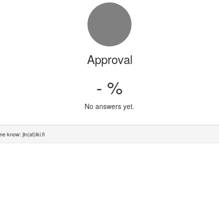
Approval
- %
No answers yet.
e know: jln(at)iki.fi