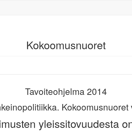
Kokoomusnuoret
Tavoiteohjelma 2014
inkeinopolitiikka. Kokoomusnuoret va
musten yleissitovuudesta on