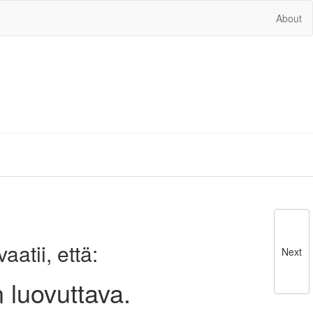
About
atii, että:
Next
 luovuttava.