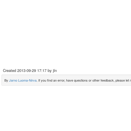
Created
2013-09-29 17:17
by jln
By
Jarno Luoma-Nirva
. If you find an error, have questions or other feedback, please let m