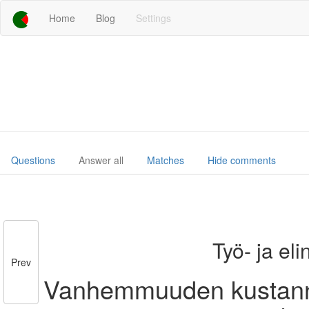
Home
Blog
Settings
Questions
Answer all
Matches
Hide comments
Työ- ja el
Prev
Vanhemmuuden kustannu