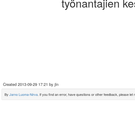
työnantajien ke
Created
2013-09-29 17:21
by jln
By
Jarno Luoma-Nirva
. If you find an error, have questions or other feedback, please let m