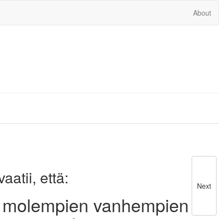
About
atii, että:
Next
i molempien vanhempien