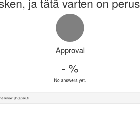
sken, ja tätä varten on perus
Approval
- %
No answers yet.
e know: jln(at)iki.fi