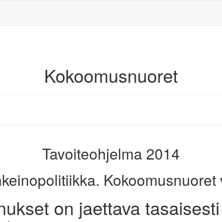
Kokoomusnuoret
Tavoiteohjelma 2014
inkeinopolitiikka. Kokoomusnuoret va
kset on jaettava tasaisest