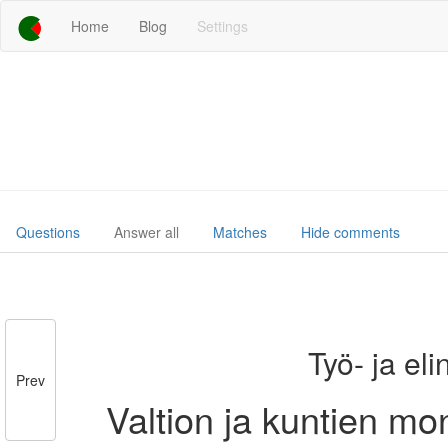
Home
Blog
Settings
Questions
Answer all
Matches
Hide comments
Työ- ja el
Prev
Valtion ja kuntien mo