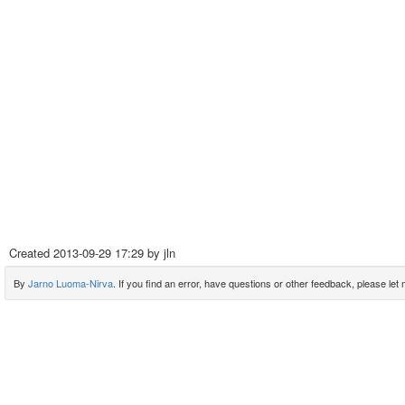
Created
2013-09-29 17:29
by jln
By
Jarno Luoma-Nirva
. If you find an error, have questions or other feedback, please let m