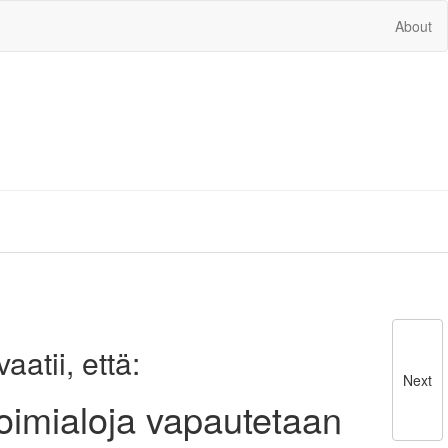
About
atii, että:
Next
toimialoja vapautetaan