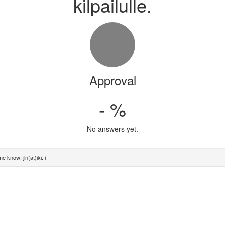
kilpailulle.
Approval
- %
No answers yet.
e know: jln(at)iki.fi