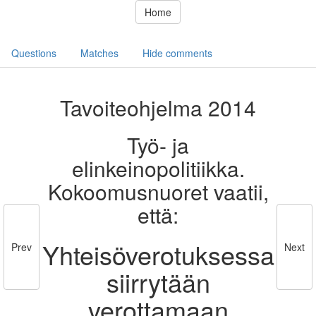
Home
Questions
Matches
Hide comments
Tavoiteohjelma 2014
Työ- ja
elinkeinopolitiikka.
Kokoomusnuoret vaatii,
että:
Yhteisöverotuksessa
Prev
Next
siirrytään
verottamaan