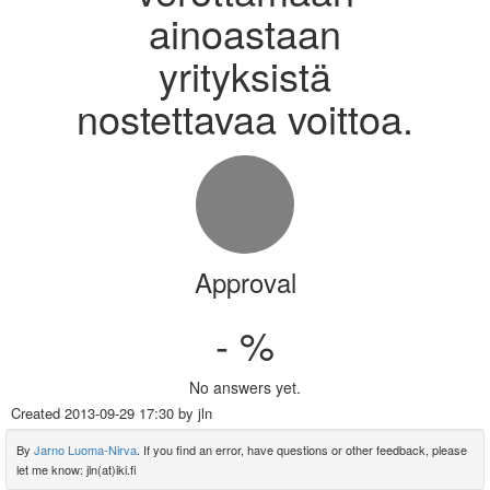
ainoastaan
yrityksistä
nostettavaa voittoa.
Approval
- %
No answers yet.
Created
2013-09-29 17:30
by jln
By
Jarno Luoma-Nirva
. If you find an error, have questions or other feedback, please
let me know: jln(at)iki.fi