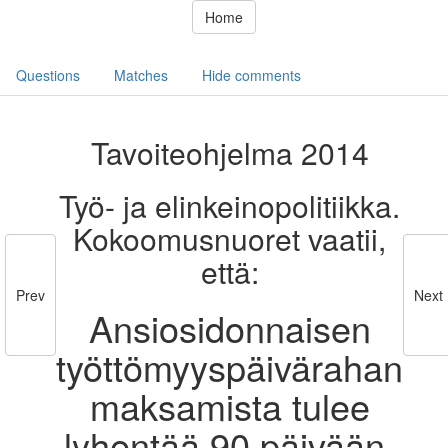
Home
Questions
Matches
Hide comments
Tavoiteohjelma 2014
Työ- ja elinkeinopolitiikka.
Kokoomusnuoret vaatii,
että:
Prev
Next
Ansiosidonnaisen
työttömyyspäivärahan
maksamista tulee
lyhentää 90 päivään.