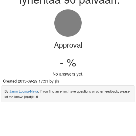
Approval
- %
No answers yet.
Created
2013-09-29 17:31
by jln
By
Jarno Luoma-Nirva
. If you find an error, have questions or other feedback, please
let me know: jln(at)iki.fi