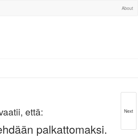
About
atii, että:
Next
ehdään palkattomaksi.