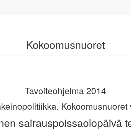
Kokoomusnuoret
Tavoiteohjelma 2014
inkeinopolitiikka. Kokoomusnuoret va
nen sairauspoissaolopäivä t