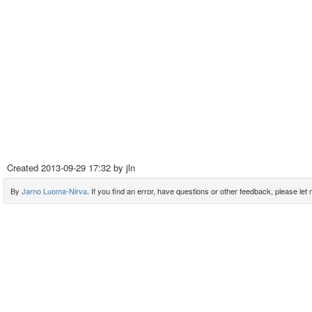
Created
2013-09-29 17:32
by jln
By
Jarno Luoma-Nirva
. If you find an error, have questions or other feedback, please let m