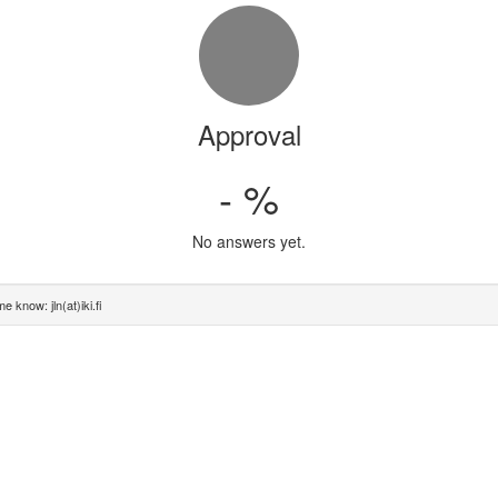
Approval
- %
No answers yet.
e know: jln(at)iki.fi