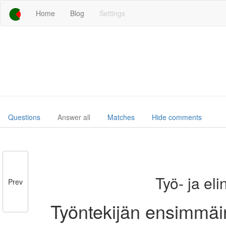
Home
Blog
Settings
Questions
Answer all
Matches
Hide comments
Työ- ja el
Prev
Työntekijän ensimmäi