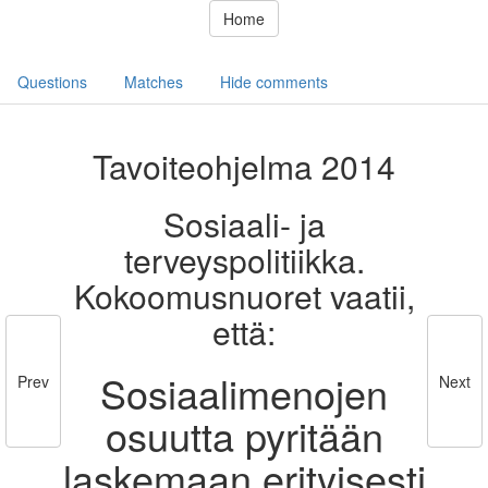
Home
Questions
Matches
Hide comments
Tavoiteohjelma 2014
Sosiaali- ja
terveyspolitiikka.
Kokoomusnuoret vaatii,
että:
Sosiaalimenojen
Prev
Next
osuutta pyritään
laskemaan erityisesti