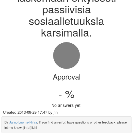
passiivisia
sosiaalietuuksia
karsimalla.
Approval
- %
No answers yet.
Created
2013-09-29 17:47
by jln
By
Jarno Luoma-Nirva
. If you find an error, have questions or other feedback, please
let me know: jln(at)iki.fi