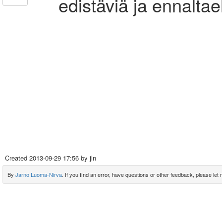
edistäviä ja ennaltae
Created
2013-09-29 17:56
by jln
By
Jarno Luoma-Nirva
. If you find an error, have questions or other feedback, please let m