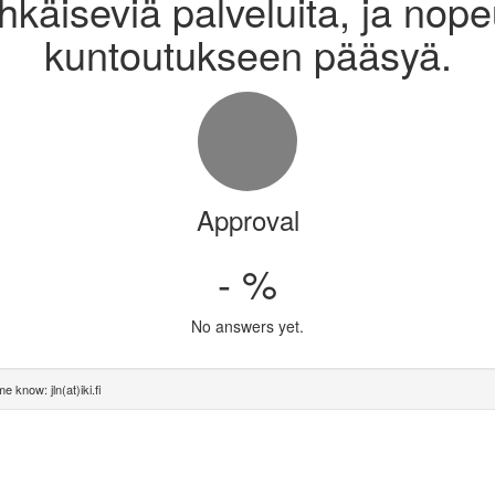
hkäiseviä palveluita, ja nop
kuntoutukseen pääsyä.
Approval
- %
No answers yet.
e know: jln(at)iki.fi