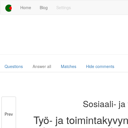
Home
Blog
Settings
Questions
Answer all
Matches
Hide comments
Sosiaali- ja
Prev
Työ- ja toimintakyvy