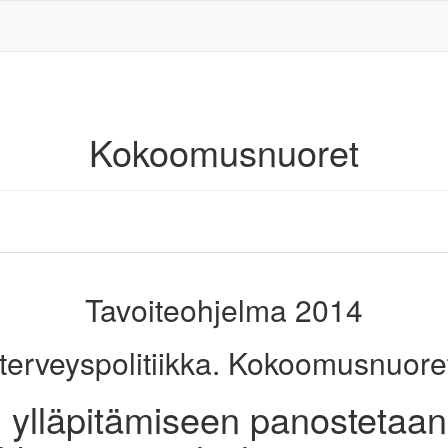
Kokoomusnuoret
Tavoiteohjelma 2014
 terveyspolitiikka. Kokoomusnuoret 
n ylläpitämiseen panostetaan 