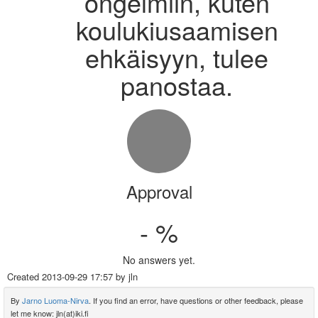
ongelmiin, kuten
koulukiusaamisen
ehkäisyyn, tulee
panostaa.
Approval
- %
No answers yet.
Created
2013-09-29 17:57
by jln
By
Jarno Luoma-Nirva
. If you find an error, have questions or other feedback, please
let me know: jln(at)iki.fi