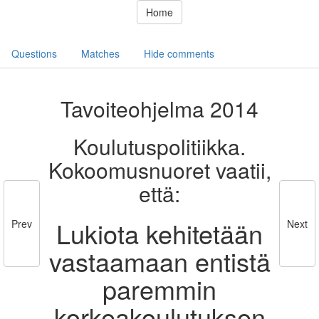
Home
Questions
Matches
Hide comments
Tavoiteohjelma 2014
Koulutuspolitiikka.
Kokoomusnuoret vaatii,
että:
Lukiota kehitetään
Prev
Next
vastaamaan entistä
paremmin
korkeakoulutuksen