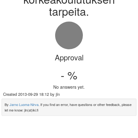
tarpeita.
Approval
- %
No answers yet.
Created
2013-09-29 18:12
by jln
By
Jarno Luoma-Nirva
. If you find an error, have questions or other feedback, please
let me know: jln(at)iki.fi