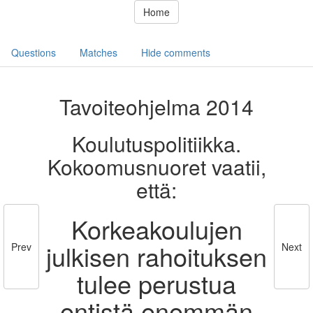
Home
Questions
Matches
Hide comments
Tavoiteohjelma 2014
Koulutuspolitiikka.
Kokoomusnuoret vaatii,
että:
Korkeakoulujen
julkisen rahoituksen
Prev
Next
tulee perustua
entistä enemmän