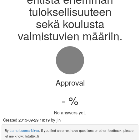
tuloksellisuuteen
sekä koulusta
valmistuvien määriin.
Approval
- %
No answers yet.
Created
2013-09-29 18:19
by jln
By
Jarno Luoma-Nirva
. If you find an error, have questions or other feedback, please
let me know: jln(at)iki.fi