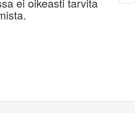
a ei oikeasti tarvita
mista.