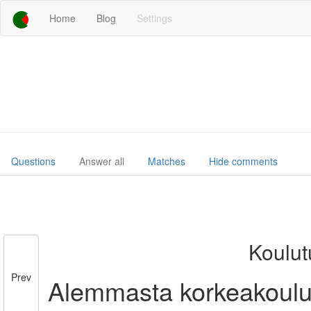
Home
Blog
Settings
Questions
Answer all
Matches
Hide comments
Koulut
Prev
Alemmasta korkeakoulut