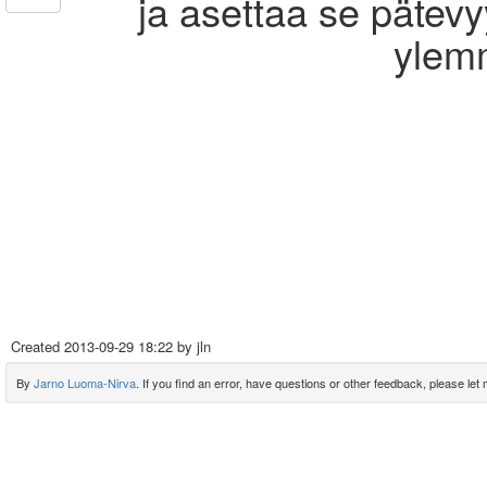
ja asettaa se pätevy
ylemm
Created
2013-09-29 18:22
by jln
By
Jarno Luoma-Nirva
. If you find an error, have questions or other feedback, please let m