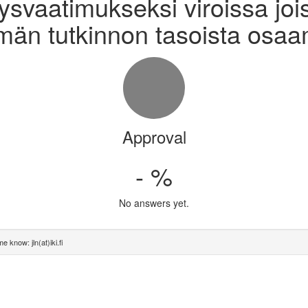
ysvaatimukseksi viroissa joiss
än tutkinnon tasoista osaa
Approval
- %
No answers yet.
e know: jln(at)iki.fi