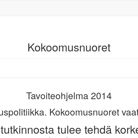
Kokoomusnuoret
Tavoiteohjelma 2014
uspolitiikka. Kokoomusnuoret vaatii
utkinnosta tulee tehdä korke