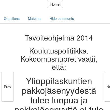
Home
Questions
Matches
Hide comments
Tavoiteohjelma 2014
Koulutuspolitiikka.
Kokoomusnuoret vaatii,
että:
Ylioppilaskuntien
pakkojäsenyydestä
Prev
N
tulee luopua ja
pakkojäsenyyttä ei tule