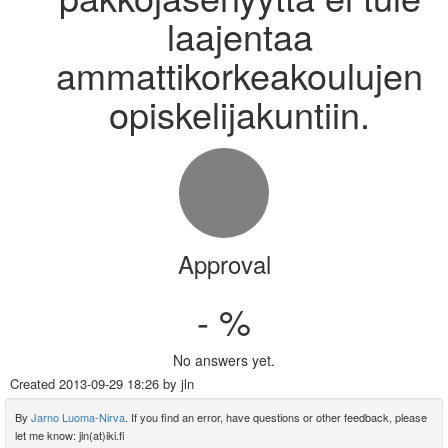
laajentaa
ammattikorkeakoulujen
opiskelijakuntiin.
Approval
- %
No answers yet.
Created
2013-09-29 18:26
by jln
By
Jarno Luoma-Nirva
. If you find an error, have questions or other feedback, please
let me know: jln(at)iki.fi