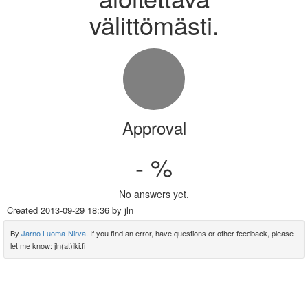
välittömästi.
Approval
- %
No answers yet.
Created
2013-09-29 18:36
by jln
By
Jarno Luoma-Nirva
. If you find an error, have questions or other feedback, please
let me know: jln(at)iki.fi