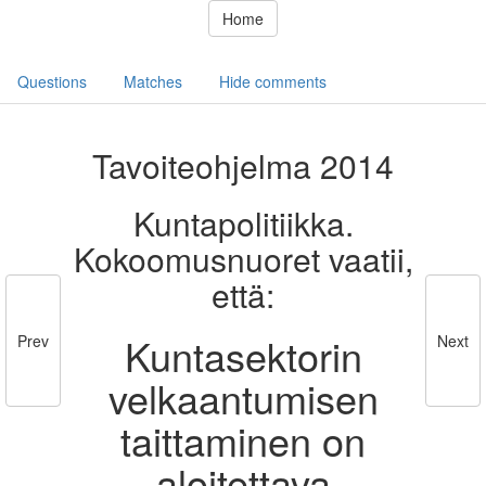
Home
Questions
Matches
Hide comments
Tavoiteohjelma 2014
Kuntapolitiikka.
Kokoomusnuoret vaatii,
että:
Kuntasektorin
Prev
Next
velkaantumisen
taittaminen on
aloitettava