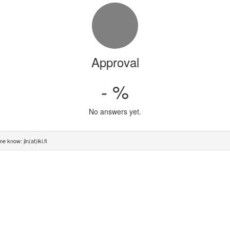
Approval
- %
No answers yet.
e know: jln(at)iki.fi