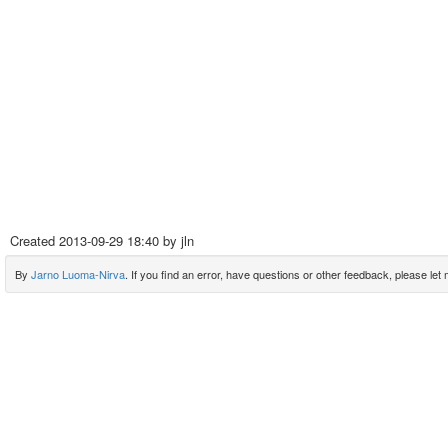
Created
2013-09-29 18:40
by jln
By
Jarno Luoma-Nirva
. If you find an error, have questions or other feedback, please let m