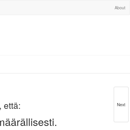
About
 että:
Next
määrällisesti.