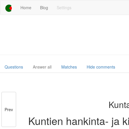
Home
Blog
Settings
Questions
Answer all
Matches
Hide comments
Kunta
Prev
Kuntien hankinta- ja k