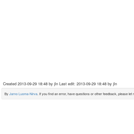
Created
2013-09-29 18:48
by jln Last edit:
2013-09-29 18:48
by jln
By
Jarno Luoma-Nirva
. If you find an error, have questions or other feedback, please let m