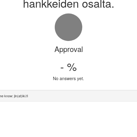
hankkeiden osalta.
Approval
- %
No answers yet.
e know: jln(at)iki.fi