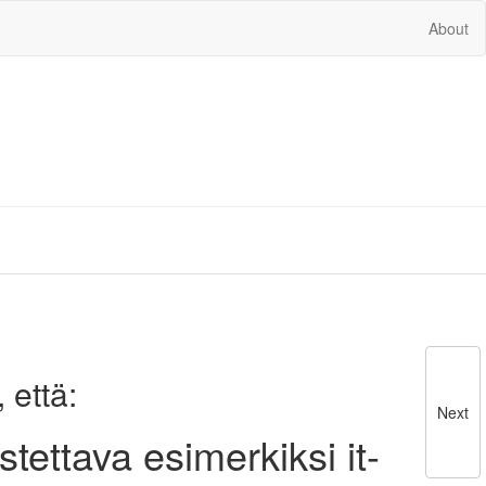
About
 että:
Next
tettava esimerkiksi it-