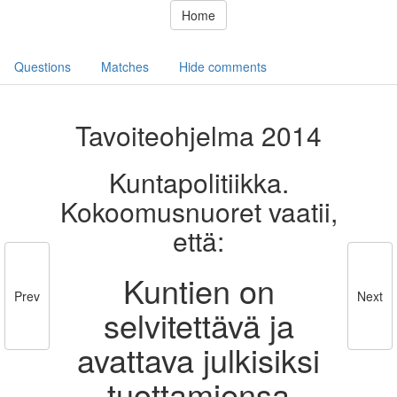
Home
Questions
Matches
Hide comments
Tavoiteohjelma 2014
Kuntapolitiikka.
Kokoomusnuoret vaatii,
että:
Kuntien on
Prev
Next
selvitettävä ja
avattava julkisiksi
tuottamiensa