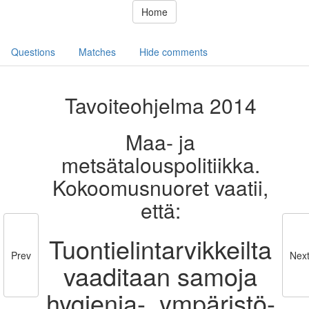
Home
Questions
Matches
Hide comments
Tavoiteohjelma 2014
Maa- ja
metsätalouspolitiikka.
Kokoomusnuoret vaatii,
että:
Tuontielintarvikkeilta
Prev
Nex
vaaditaan samoja
hygienia-, ympäristö-