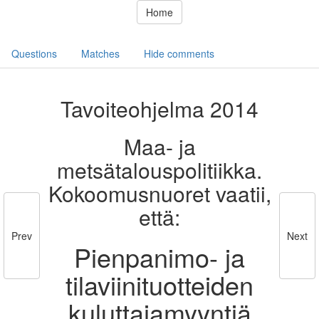
Home
Questions
Matches
Hide comments
Tavoiteohjelma 2014
Maa- ja
metsätalouspolitiikka.
Kokoomusnuoret vaatii,
että:
Prev
Next
Pienpanimo- ja
tilaviinituotteiden
kuluttajamyyntiä