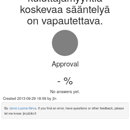
koskevaa sääntelyä
on vapautettava.
Approval
- %
No answers yet.
Created
2013-09-29 18:59
by jln
By
Jarno Luoma-Nirva
. If you find an error, have questions or other feedback, please
let me know: jln(at)iki.fi