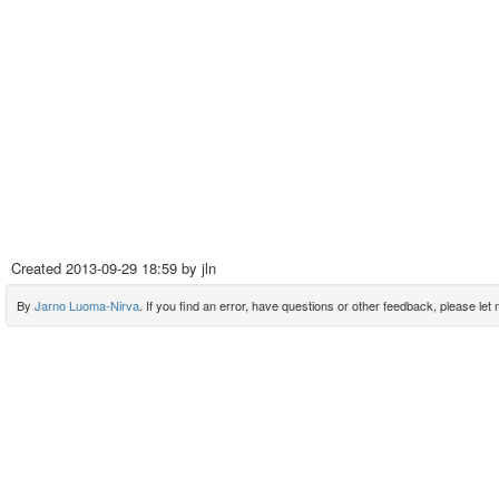
Created
2013-09-29 18:59
by jln
By
Jarno Luoma-Nirva
. If you find an error, have questions or other feedback, please let m