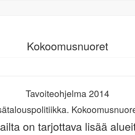
Kokoomusnuoret
Tavoiteohjelma 2014
ätalouspolitiikka. Kokoomusnuoret 
ilta on tarjottava lisää alu