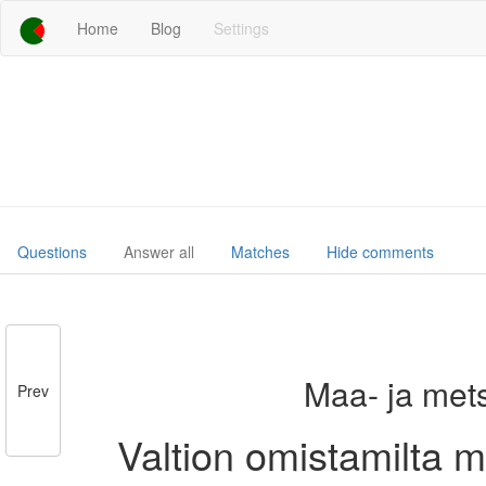
Home
Blog
Settings
Questions
Answer all
Matches
Hide comments
Maa- ja mets
Prev
Valtion omistamilta ma