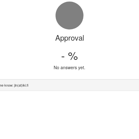
Approval
- %
No answers yet.
e know: jln(at)iki.fi