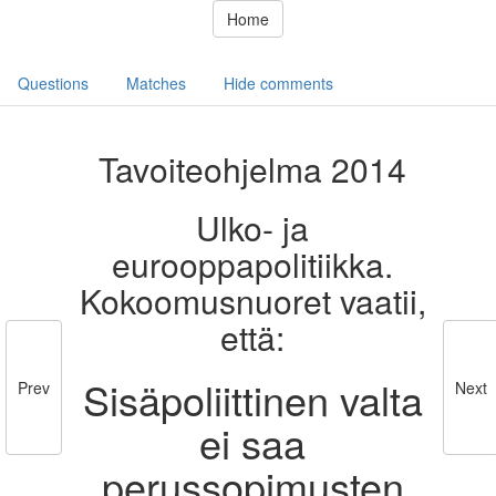
Home
Questions
Matches
Hide comments
Tavoiteohjelma 2014
Ulko- ja
eurooppapolitiikka.
Kokoomusnuoret vaatii,
että:
Sisäpoliittinen valta
Prev
Next
ei saa
perussopimusten