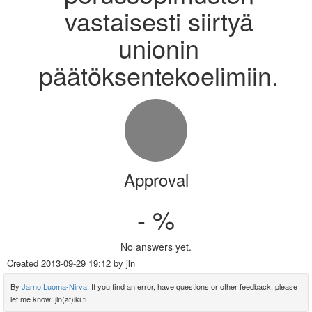
vastaisesti siirtyä
unionin
päätöksentekoelimiin.
Approval
- %
No answers yet.
Created
2013-09-29 19:12
by jln
By
Jarno Luoma-Nirva
. If you find an error, have questions or other feedback, please
let me know: jln(at)iki.fi