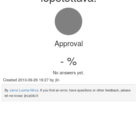
Approval
- %
No answers yet.
Created
2013-09-29 19:27
by jln
By
Jarno Luoma-Nirva
. If you find an error, have questions or other feedback, please
let me know: jln(at)iki.fi