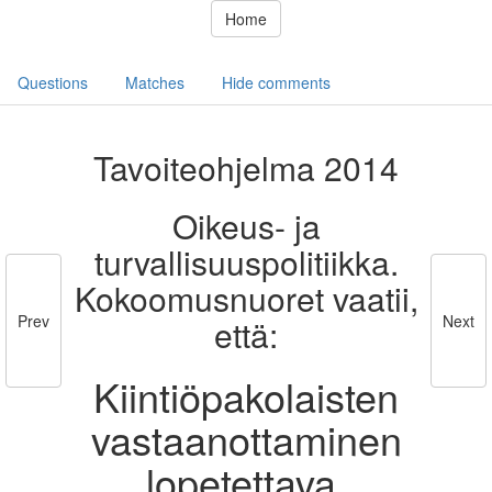
Home
Questions
Matches
Hide comments
Tavoiteohjelma 2014
Oikeus- ja
turvallisuuspolitiikka.
Kokoomusnuoret vaatii,
Prev
Next
että:
Kiintiöpakolaisten
vastaanottaminen
lopetettava.