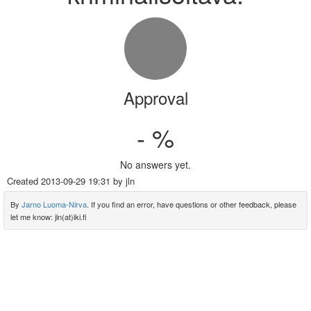
Approval
- %
No answers yet.
Created
2013-09-29 19:31
by jln
By
Jarno Luoma-Nirva
. If you find an error, have questions or other feedback, please
let me know: jln(at)iki.fi