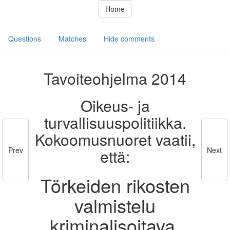
Home
Questions
Matches
Hide comments
Tavoiteohjelma 2014
Oikeus- ja
turvallisuuspolitiikka.
Kokoomusnuoret vaatii,
Prev
Next
että:
Törkeiden rikosten
valmistelu
kriminalisoitava.