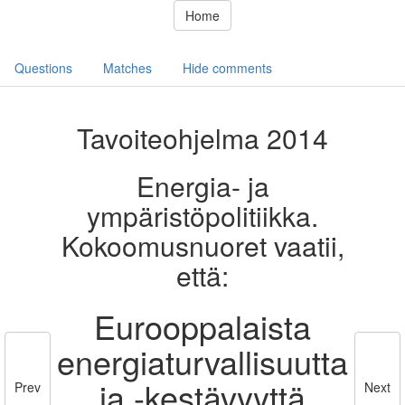
Home
Questions
Matches
Hide comments
Tavoiteohjelma 2014
Energia- ja
ympäristöpolitiikka.
Kokoomusnuoret vaatii,
että:
Eurooppalaista
energiaturvallisuutta
ja -kestävyyttä
Prev
Next