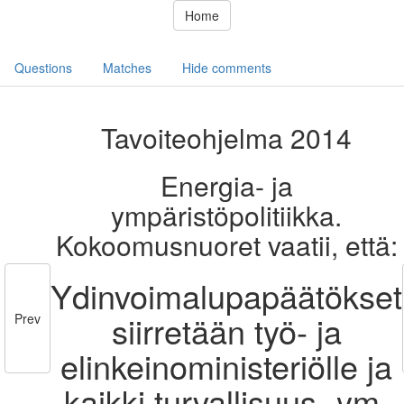
Home
Questions
Matches
Hide comments
Tavoiteohjelma 2014
Energia- ja
ympäristöpolitiikka.
Kokoomusnuoret vaatii, että:
Ydinvoimalupapäätökset
siirretään työ- ja
Prev
elinkeinoministeriölle ja
kaikki turvallisuus- ym.