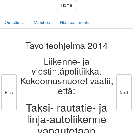
Home
Questions
Matches
Hide comments
Tavoiteohjelma 2014
Liikenne- ja
viestintäpolitiikka.
Kokoomusnuoret vaatii,
että:
Prev
Next
Taksi- rautatie- ja
linja-autoliikenne
vapautetaan