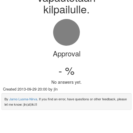
kilpailulle.
Approval
- %
No answers yet.
Created
2013-09-29 20:00
by jln
By
Jarno Luoma-Nirva
. If you find an error, have questions or other feedback, please
let me know: jln(at)iki.fi