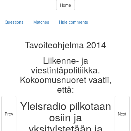
Home
Questions
Matches
Hide comments
Tavoiteohjelma 2014
Liikenne- ja
viestintäpolitiikka.
Kokoomusnuoret vaatii,
että:
Yleisradio pilkotaan
osiin ja
Prev
Next
yksityistetään ja