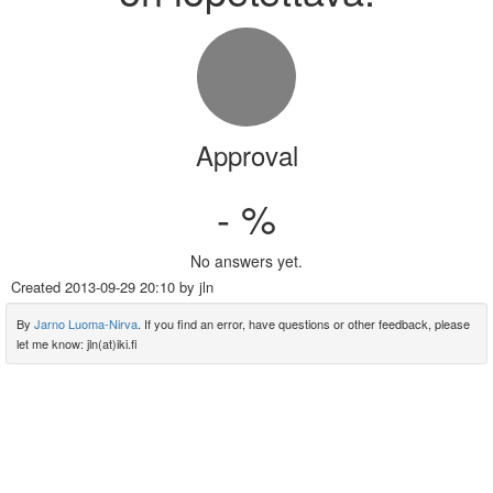
Approval
- %
No answers yet.
Created
2013-09-29 20:10
by jln
By
Jarno Luoma-Nirva
. If you find an error, have questions or other feedback, please
let me know: jln(at)iki.fi