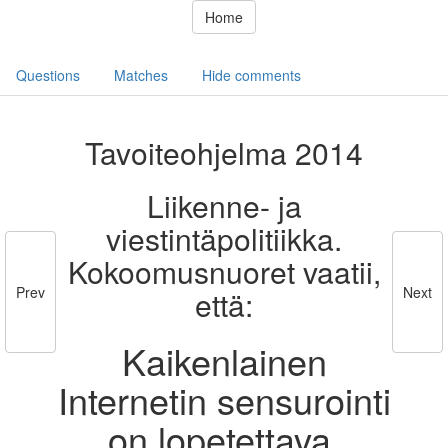
Home
Questions
Matches
Hide comments
Tavoiteohjelma 2014
Liikenne- ja
viestintäpolitiikka.
Kokoomusnuoret vaatii,
Prev
Next
että:
Kaikenlainen
Internetin sensurointi
on lopetettava.