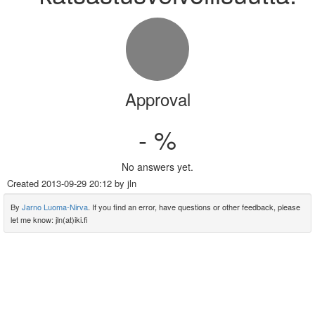
Approval
- %
No answers yet.
Created
2013-09-29 20:12
by jln
By
Jarno Luoma-Nirva
. If you find an error, have questions or other feedback, please
let me know: jln(at)iki.fi