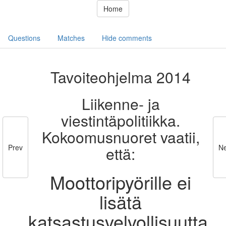
Home
Questions
Matches
Hide comments
Tavoiteohjelma 2014
Liikenne- ja
viestintäpolitiikka.
Kokoomusnuoret vaatii,
Prev
Ne
että:
Moottoripyörille ei
lisätä
katsastusvelvollisuutta.