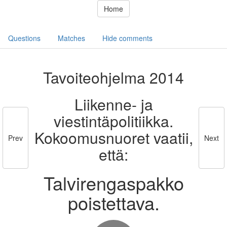
Home
Questions
Matches
Hide comments
Tavoiteohjelma 2014
Liikenne- ja
viestintäpolitiikka.
Kokoomusnuoret vaatii,
Prev
Next
että:
Talvirengaspakko
poistettava.