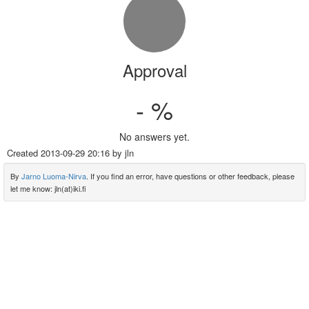
Approval
- %
No answers yet.
Created
2013-09-29 20:16
by jln
By
Jarno Luoma-Nirva
. If you find an error, have questions or other feedback, please
let me know: jln(at)iki.fi