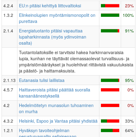
4.2.4
EU:n pitäisi kehittyä liittovaltioksi
23%
1.3.2
Elinkeinolupien myöntämismonopolit on
100%
purettava
2.1.4
Energiatuotanto pitäisi vapauttaa
91%
lupaharkinnasta (myös ydinvoiman
osalta)
Tuotantolaitoksille ei tarvitsisi hakea harkinnanvaraisia
lupia, kunhan ne täyttävät olemassaolevat turvallisuus- ja
ympäristömääräykset ja huolehtivat riittävistä vakuutuksista
ja päästö- ja haittamaksuista.
2.1.13
Eutanasia tulisi laillistaa
95%
4.5.7
Haittaveroista pitäisi päättää suoralla
0%
kansanäänestyksellä
4.2
Hedelmöitetyn munasolun tuhoaminen
0%
on murha
4.3.2
Helsinki, Espoo ja Vantaa pitäisi yhdistää
33%
1.2.1
Hyväksyn tavoiteohjelman
64%
perusturvamallin sellaisenaan