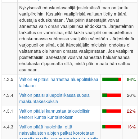
Nykyisessä eduskuntavaalijärjestelmässä maa on jaettu
vaalipiireihin. Kustakin vaalipiiristä valitaan tietty määrä
edustajia eduskuntaan. Vaalipiirin äänestäjät voivat
äänestää vain oman vaalipiirinsä ehdokkaita. Järjestelmän
tarkoitus on varmistaa, että kukin vaalipiiri on edustettuna
eduskunnassa suhteessa vaalipiirin väestöön. Järjestelmän
varjopuoli on siinä, että äänestäjälle mieluisin ehdokas ei
välttämättä ole hänen omasta vaalipiiristään. Jos vaalipiirit
poistettaisiin, äänestäjät voisivat äänestää haluamaansa
ehdokasta riippumatta siitä, mistä päin maata hän sattuu
asumaan.
4.3.5
Valtion ei pitäisi harrastaa aluepolitiikkaa
86%
lainkaan
4.3.4
Valtion pitäisi aluepolitiikassa suosia
26%
maakuntakeskuksia
4.3.1
Valtion pitäisi kannustaa taloudellisin
22%
keinoin kuntia kuntaliitoksiin
4.4.3
Valtion pitää huolehtia, että
16%
naisvaltaisten alojen palkat korotetaan