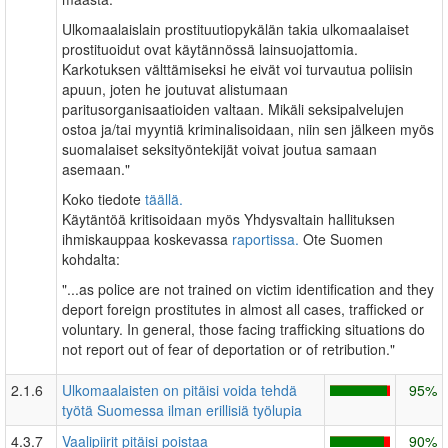
Ulkomaalaislain prostituutiopykälän takia ulkomaalaiset
prostituoidut ovat käytännössä lainsuojattomia.
Karkotuksen välttämiseksi he eivät voi turvautua poliisin
apuun, joten he joutuvat alistumaan
paritusorganisaatioiden valtaan. Mikäli seksipalvelujen
ostoa ja/tai myyntiä kriminalisoidaan, niin sen jälkeen myös
suomalaiset seksityöntekijät voivat joutua samaan
asemaan."
Koko tiedote
täällä.
Käytäntöä kritisoidaan myös Yhdysvaltain hallituksen
ihmiskauppaa koskevassa
raportissa.
Ote Suomen
kohdalta:
"...as police are not trained on victim identification and they
deport foreign prostitutes in almost all cases, trafficked or
voluntary. In general, those facing trafficking situations do
not report out of fear of deportation or of retribution."
2.1.6
Ulkomaalaisten on pitäisi voida tehdä
95%
työtä Suomessa ilman erillisiä työlupia
4.3.7
Vaalipiirit pitäisi poistaa
90%