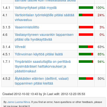
samalle tasolle kuin miesvaltaisilla aloilla
1.4.1
Valtionyritykset pitää myydä
100%
4.1
Vartiointialan työntekijöille pitäisi säätää
24%
virkavastuu
3.1.5
Vasemmistoliitto
3%
4.6
Vastasyntyneen vauvankin tappamisen
0%
pitäisi olla hyväksyttävää
3.1.4
Vihreät
63%
4.5.1
Ydinvoiman käyttöä pitäisi lisätä
85%
1.7.1
Ympäristön saastuttajilta on perittävä
94%
täysimääräiset haittakorvaukset ja
päästömaksut
4.5.2
Älykkäiden eläinten (delfiinit, valaat)
50%
tappaminen pitäisi kieltää
Created
2012-10-02 13:43
by jln Last edit:
2012-12-23 05:53
By
Jarno Luoma-Nirva
. If you find an error, have questions or other feedback, please
let me know: jln(at)iki.fi