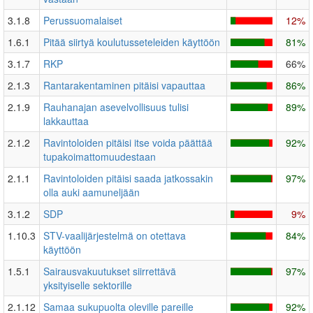
3.1.8
Perussuomalaiset
12%
1.6.1
Pitää siirtyä koulutusseteleiden käyttöön
81%
3.1.7
RKP
66%
2.1.3
Rantarakentaminen pitäisi vapauttaa
86%
2.1.9
Rauhanajan asevelvollisuus tulisi
89%
lakkauttaa
2.1.2
Ravintoloiden pitäisi itse voida päättää
92%
tupakoimattomuudestaan
2.1.1
Ravintoloiden pitäisi saada jatkossakin
97%
olla auki aamuneljään
3.1.2
SDP
9%
1.10.3
STV-vaalijärjestelmä on otettava
84%
käyttöön
1.5.1
Sairausvakuutukset siirrettävä
97%
yksityiselle sektorille
2.1.12
Samaa sukupuolta oleville pareille
92%