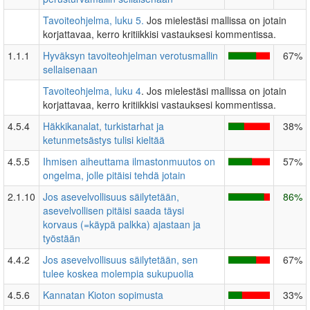
Tavoiteohjelma, luku 5.
Jos mielestäsi mallissa on jotain
korjattavaa, kerro kritiikkisi vastauksesi kommentissa.
1.1.1
Hyväksyn tavoiteohjelman verotusmallin
67%
sellaisenaan
Tavoiteohjelma, luku 4
. Jos mielestäsi mallissa on jotain
korjattavaa, kerro kritiikkisi vastauksesi kommentissa.
4.5.4
Häkkikanalat, turkistarhat ja
38%
ketunmetsästys tulisi kieltää
4.5.5
Ihmisen aiheuttama ilmastonmuutos on
57%
ongelma, jolle pitäisi tehdä jotain
2.1.10
Jos asevelvollisuus säilytetään,
86%
asevelvollisen pitäisi saada täysi
korvaus (=käypä palkka) ajastaan ja
työstään
4.4.2
Jos asevelvollisuus säilytetään, sen
67%
tulee koskea molempia sukupuolia
4.5.6
Kannatan Kioton sopimusta
33%