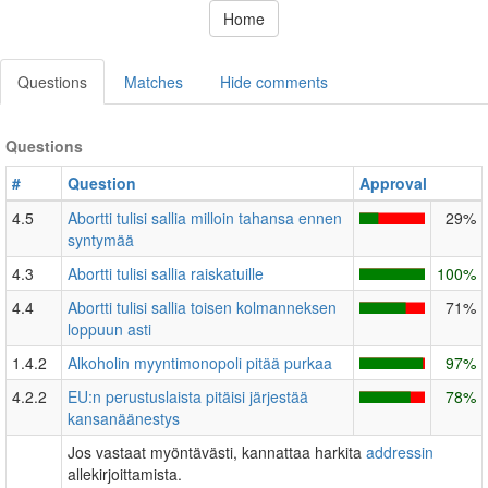
Home
Questions
Matches
Hide comments
Questions
#
Question
Approval
4.5
Abortti tulisi sallia milloin tahansa ennen
29%
syntymää
4.3
Abortti tulisi sallia raiskatuille
100%
4.4
Abortti tulisi sallia toisen kolmanneksen
71%
loppuun asti
1.4.2
Alkoholin myyntimonopoli pitää purkaa
97%
4.2.2
EU:n perustuslaista pitäisi järjestää
78%
kansanäänestys
Jos vastaat myöntävästi, kannattaa harkita
addressin
allekirjoittamista.