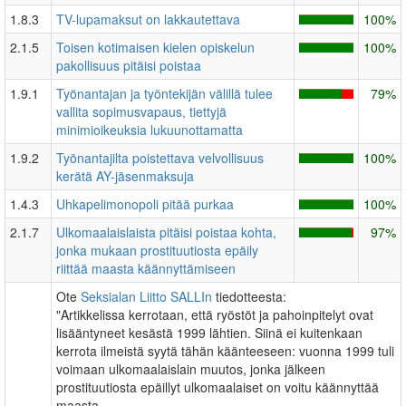
1.8.3
TV-lupamaksut on lakkautettava
100%
2.1.5
Toisen kotimaisen kielen opiskelun
100%
pakollisuus pitäisi poistaa
1.9.1
Työnantajan ja työntekijän välillä tulee
79%
vallita sopimusvapaus, tiettyjä
minimioikeuksia lukuunottamatta
1.9.2
Työnantajilta poistettava velvollisuus
100%
kerätä AY-jäsenmaksuja
1.4.3
Uhkapelimonopoli pitää purkaa
100%
2.1.7
Ulkomaalaislaista pitäisi poistaa kohta,
97%
jonka mukaan prostituutiosta epäily
riittää maasta käännyttämiseen
Ote
Seksialan Liitto SALLIn
tiedotteesta:
"Artikkelissa kerrotaan, että ryöstöt ja pahoinpitelyt ovat
lisääntyneet kesästä 1999 lähtien. Siinä ei kuitenkaan
kerrota ilmeistä syytä tähän käänteeseen: vuonna 1999 tuli
voimaan ulkomaalaislain muutos, jonka jälkeen
prostituutiosta epäillyt ulkomaalaiset on voitu käännyttää
maasta.