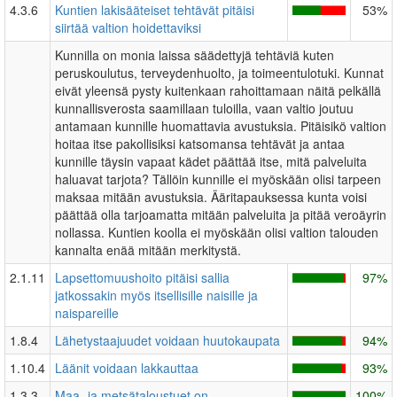
4.3.6
Kuntien lakisääteiset tehtävät pitäisi
53%
siirtää valtion hoidettaviksi
Kunnilla on monia laissa säädettyjä tehtäviä kuten
peruskoulutus, terveydenhuolto, ja toimeentulotuki. Kunnat
eivät yleensä pysty kuitenkaan rahoittamaan näitä pelkällä
kunnallisverosta saamillaan tuloilla, vaan valtio joutuu
antamaan kunnille huomattavia avustuksia. Pitäisikö valtion
hoitaa itse pakollisiksi katsomansa tehtävät ja antaa
kunnille täysin vapaat kädet päättää itse, mitä palveluita
haluavat tarjota? Tällöin kunnille ei myöskään olisi tarpeen
maksaa mitään avustuksia. Ääritapauksessa kunta voisi
päättää olla tarjoamatta mitään palveluita ja pitää veroäyrin
nollassa. Kuntien koolla ei myöskään olisi valtion talouden
kannalta enää mitään merkitystä.
2.1.11
Lapsettomuushoito pitäisi sallia
97%
jatkossakin myös itsellisille naisille ja
naispareille
1.8.4
Lähetystaajuudet voidaan huutokaupata
94%
1.10.4
Läänit voidaan lakkauttaa
93%
1.3.3
Maa- ja metsätaloustuet on
100%