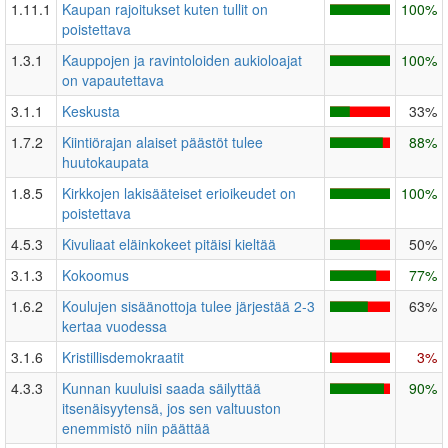
1.11.1
Kaupan rajoitukset kuten tullit on
100%
poistettava
1.3.1
Kauppojen ja ravintoloiden aukioloajat
100%
on vapautettava
3.1.1
Keskusta
33%
1.7.2
Kiintiörajan alaiset päästöt tulee
88%
huutokaupata
1.8.5
Kirkkojen lakisääteiset erioikeudet on
100%
poistettava
4.5.3
Kivuliaat eläinkokeet pitäisi kieltää
50%
3.1.3
Kokoomus
77%
1.6.2
Koulujen sisäänottoja tulee järjestää 2-3
63%
kertaa vuodessa
3.1.6
Kristillisdemokraatit
3%
4.3.3
Kunnan kuuluisi saada säilyttää
90%
itsenäisyytensä, jos sen valtuuston
enemmistö niin päättää