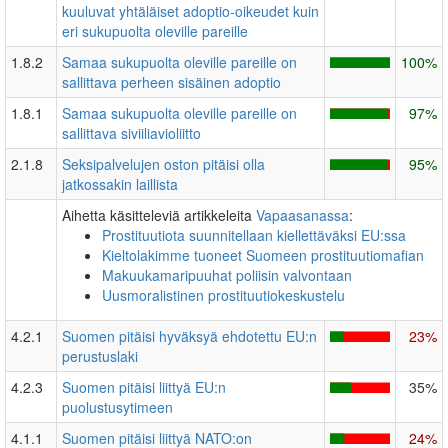
kuuluvat yhtäläiset adoptio-oikeudet kuin
eri sukupuolta oleville pareille
1.8.2
Samaa sukupuolta oleville pareille on
100%
sallittava perheen sisäinen adoptio
1.8.1
Samaa sukupuolta oleville pareille on
97%
sallittava siviiliavioliitto
2.1.8
Seksipalvelujen oston pitäisi olla
95%
jatkossakin laillista
Aihetta käsitteleviä artikkeleita
Vapaasanassa
:
Prostituutiota suunnitellaan kiellettäväksi EU:ssa
Kieltolakimme tuoneet Suomeen prostituutiomafian
Makuukamaripuuhat poliisin valvontaan
Uusmoralistinen prostituutiokeskustelu
4.2.1
Suomen pitäisi hyväksyä ehdotettu EU:n
23%
perustuslaki
4.2.3
Suomen pitäisi liittyä EU:n
35%
puolustusytimeen
4.1.1
Suomen pitäisi liittyä NATO:on
24%