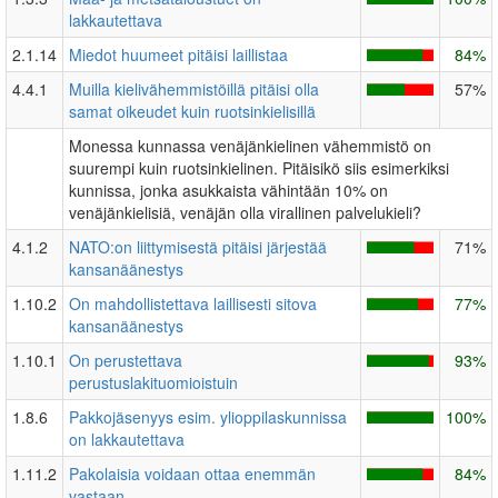
lakkautettava
2.1.14
Miedot huumeet pitäisi laillistaa
84%
4.4.1
Muilla kielivähemmistöillä pitäisi olla
57%
samat oikeudet kuin ruotsinkielisillä
Monessa kunnassa venäjänkielinen vähemmistö on
suurempi kuin ruotsinkielinen. Pitäisikö siis esimerkiksi
kunnissa, jonka asukkaista vähintään 10% on
venäjänkielisiä, venäjän olla virallinen palvelukieli?
4.1.2
NATO:on liittymisestä pitäisi järjestää
71%
kansanäänestys
1.10.2
On mahdollistettava laillisesti sitova
77%
kansanäänestys
1.10.1
On perustettava
93%
perustuslakituomioistuin
1.8.6
Pakkojäsenyys esim. ylioppilaskunnissa
100%
on lakkautettava
1.11.2
Pakolaisia voidaan ottaa enemmän
84%
vastaan